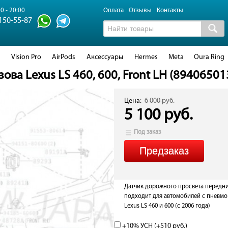
0 - 20:00
Оплата
Отзывы
Контакты
 150-55-87
d
Vision Pro
AirPods
Аксессуары
Hermes
Meta
Oura Ring
ова Lexus LS 460, 600, Front LH (89406501
Цена:
6 000 руб.
5 100 руб.
Под заказ
Датчик дорожного просвета передний
подходит для автомобилей с пневмо
Lexus LS 460 и 600 (с 2006 года)
+10% УСН (+
510 руб.
)