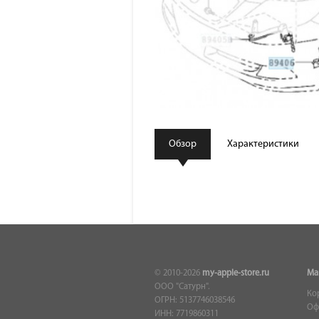
Обзор
Характеристики
© 2010-2026
my-apple-store.ru
Ма
ООО "Сатурн".
Ко
ОГРН: 5137746038546
Оф
ИНН: 7719860311