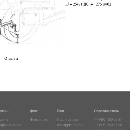
+ 25% НДС (+
1 275 руб.
)
Отзывы
газин
Фото
Блог
Обратная связь
рзина
Фотопоток
Подписаться
+7 (495) 150-55-87
ормить заказ
my-apple-store.ru
+7 (995) 150-55-88