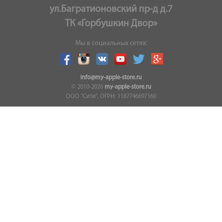
ул.Багратионовский пр-д д.7
ТК «Горбушкин Двор»
Мы в социальных сетях:
info@my-apple-store.ru
© 2010-2026
my-apple-store.ru
ООО "Сити". ОГРН: 1187746697160