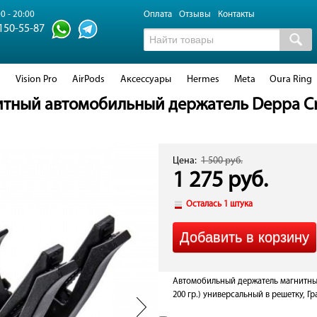
0 - 20:00
Оплата
Отзывы
Контакты
 150-55-87
d
Vision Pro
AirPods
Аксессуары
Hermes
Meta
Oura Ring
тный автомобильный держатель Deppa Crab
Цена:
1 500 руб.
1 275 руб.
Осталась 1 штука
Автомобильный держатель магнитный
200 гр.) универсальный в решетку, Г