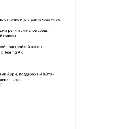
 уплотнение и ультранизкошумные
ача речи и сигналов среды
й головы
ьной подстройкой частот
 с Hearing Aid
ми Apple, поддержка «Найти»
вления ветра
ПО