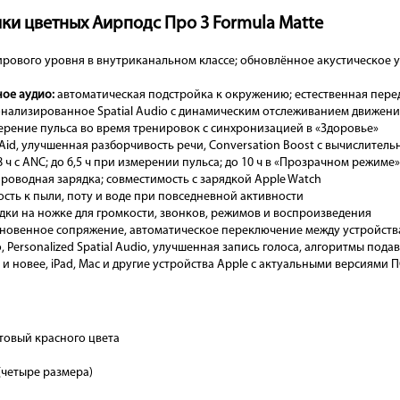
ки цветных Аирподс Про 3 Formula Matte
рового уровня в внутриканальном классе; обновлённое акустическое
ое аудио:
автоматическая подстройка к окружению; естественная перед
нализированное Spatial Audio с динамическим отслеживанием движени
рение пульса во время тренировок с синхронизацией в «Здоровье»
Aid, улучшенная разборчивость речи, Conversation Boost с вычислител
8 ч с ANC; до 6,5 ч при измерении пульса; до 10 ч в «Прозрачном режиме»
роводная зарядка; совместимость с зарядкой Apple Watch
ость к пыли, поту и воде при повседневной активности
ки на ножке для громкости, звонков, режимов и воспроизведения
новенное сопряжение, автоматическое переключение между устройства
, Personalized Spatial Audio, улучшенная запись голоса, алгоритмы пода
6 и новее, iPad, Mac и другие устройства Apple с актуальными версиями 
атовый красного цвета
четыре размера)