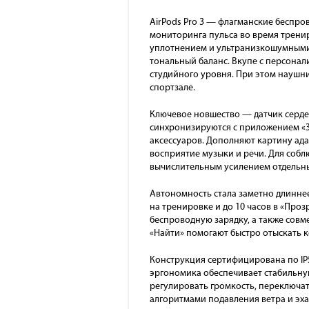
AirPods Pro 3 — флагманские беcпро
мониторинга пульса во время трени
уплотнением и ультранизкошумными 
тональный баланс. Вкупе с персона
студийного уровня. При этом наушни
спортзале.
Ключевое новшество — датчик серде
синхронизируются с приложением «З
аксессуаров. Дополняют картину ад
восприятие музыки и речи. Для собл
вычислительным усилением отдельны
Автономность стала заметно длиннее
на тренировке и до 10 часов в «Про
беспроводную зарядку, а также совм
«Найти» помогают быстро отыскать к
Конструкция сертифицирована по IP
эргономика обеспечивает стабильну
регулировать громкость, переключат
алгоритмами подавления ветра и эха