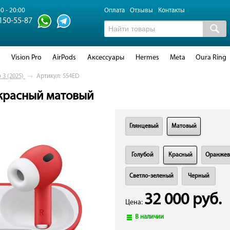
0 - 20:00
Оплата
Отзывы
Контакты
 150-55-87
d
Vision Pro
AirPods
Аксессуары
Hermes
Meta
Oura Ring
 3 (2025)
→
Артикул: 554ED
- красный матовый
Глянцевый
Матовый
Голубой
Красный
Оранже
Светло-зеленый
Черный
32 000 руб.
Цена:
В наличии