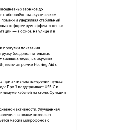
повседневных звонков до
е с обновлённым акустическим
я помехи и удерживая стабильный
овы это формирует эффект «сцены»
тации — в офисе, на улице и в
ли прогулки показания
грузку без дополнительных
т внешние звуки, не нарушая
h, включая режим Hearing Aid с
са при активном измерении пульса
одс Про 3 поддерживает USB-C и
минимуме кабелей на столе. Функции
едневной активности. Улучшенная
авление на ножке позволяет
зуется массив микрофонов с