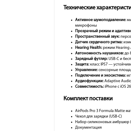
Технические характеристи
Активное шумоподавление:
ми
микрофоны
Прозрачный режим и адаптивн
Пространственный звук:
персо
Датчик сердечного ритма:
изме
Hearing Health:
режим Hearing 
Автономность наушников:
до 
Зарядный футляр:
USB-C и бесп
Защита:
класс IP57 — устойчив
Управление:
сенсорные площад
Подключение и экосистема:
мг
Аудиофункции:
Adaptive Audio
Совместимость:
iPhone с iOS 2
Комплект поставки
AirPods Pro 3 Formula Matte м
Чехол для зарядки (USB-C)
Набор силиконовых амбушюр (
Документация