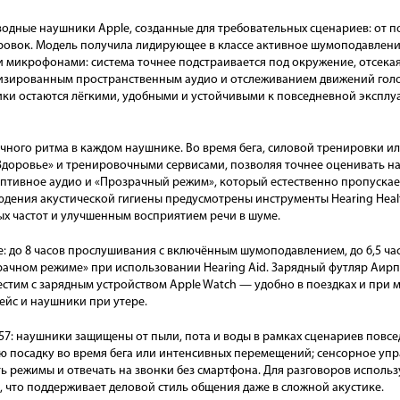
водные наушники Apple, созданные для требовательных сценариев: от 
ровок. Модель получила лидирующее в классе активное шумоподавлени
микрофонами: система точнее подстраивается под окружение, отсека
лизированным пространственным аудио и отслеживанием движений гол
ки остаются лёгкими, удобными и устойчивыми к повседневной эксплуа
чного ритма в каждом наушнике. Во время бега, силовой тренировки и
доровье» и тренировочными сервисами, позволяя точнее оценивать на
аптивное аудио и «Прозрачный режим», который естественно пропускае
юдения акустической гигиены предусмотрены инструменты Hearing Healt
х частот и улучшенным восприятием речи в шуме.
: до 8 часов прослушивания с включённым шумоподавлением, до 6,5 ча
зрачном режиме» при использовании Hearing Aid. Зарядный футляр Аирп
естим с зарядным устройством Apple Watch — удобно в поездках и при 
ейс и наушники при утере.
57: наушники защищены от пыли, пота и воды в рамках сценариев повс
ю посадку во время бега или интенсивных перемещений; сенсорное упр
ь режимы и отвечать на звонки без смартфона. Для разговоров исполь
, что поддерживает деловой стиль общения даже в сложной акустике.