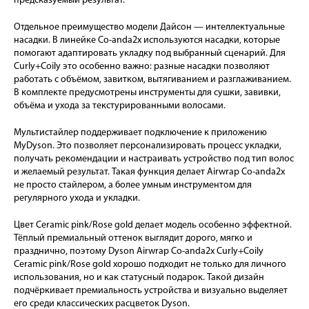
предсказуемый результат.
Отдельное преимущество модели Дайсон — интеллектуальные
насадки. В линейке Co-anda2x используются насадки, которые
помогают адаптировать укладку под выбранный сценарий. Для
Curly+Coily это особенно важно: разные насадки позволяют
работать с объёмом, завитком, вытягиванием и разглаживанием.
В комплекте предусмотрены инструменты для сушки, завивки,
объёма и ухода за текстурированными волосами.
Мультистайлер поддерживает подключение к приложению
MyDyson. Это позволяет персонализировать процесс укладки,
получать рекомендации и настраивать устройство под тип волос
и желаемый результат. Такая функция делает Airwrap Co-anda2x
не просто стайлером, а более умным инструментом для
регулярного ухода и укладки.
Цвет Ceramic pink/Rose gold делает модель особенно эффектной.
Тёплый премиальный оттенок выглядит дорого, мягко и
празднично, поэтому Dyson Airwrap Co-anda2x Curly+Coily
Ceramic pink/Rose gold хорошо подходит не только для личного
использования, но и как статусный подарок. Такой дизайн
подчёркивает премиальность устройства и визуально выделяет
его среди классических расцветок Dyson.