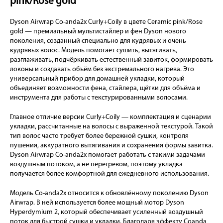
pink/Rose gold
Dyson Airwrap Co-anda2x Curly+Coily в цвете Ceramic pink/Rose
gold — премиальный мультистайлер и фен Dyson нового
поколения, созданный специально для кудрявых и очень
кудрявых волос. Модель помогает сушить, вытягивать,
разглаживать, подчёркивать естественный завиток, формировать
локоны и создавать объём без экстремального нагрева. Это
универсальный прибор для домашней укладки, который
объединяет возможности фена, стайлера, щётки для объёма и
инструмента для работы с текстурированными волосами.
Главное отличие версии Curly+Coily — комплектация и сценарии
укладки, рассчитанные на волосы с выраженной текстурой. Такой
тип волос часто требует более бережной сушки, контроля
пушения, аккуратного вытягивания и сохранения формы завитка.
Dyson Airwrap Co-anda2x помогает работать с такими задачами
воздушным потоком, а не перегревом, поэтому укладка
получается более комфортной для ежедневного использования.
Модель Co-anda2x относится к обновлённому поколению Dyson
Airwrap. В ней используется более мощный мотор Dyson
Hyperdymium 2, который обеспечивает усиленный воздушный
поток для быстрой сушки и укладки. Благодаря эффекту Coanda