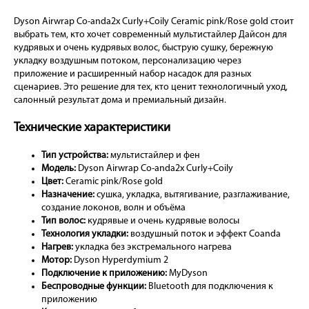
Dyson Airwrap Co-anda2x Curly+Coily Ceramic pink/Rose gold стоит
выбрать тем, кто хочет современный мультистайлер Дайсон для
кудрявых и очень кудрявых волос, быструю сушку, бережную
укладку воздушным потоком, персонализацию через
приложение и расширенный набор насадок для разных
сценариев. Это решение для тех, кто ценит технологичный уход,
салонный результат дома и премиальный дизайн.
Технические характеристики
Тип устройства:
мультистайлер и фен
Модель:
Dyson Airwrap Co-anda2x Curly+Coily
Цвет:
Ceramic pink/Rose gold
Назначение:
сушка, укладка, вытягивание, разглаживание,
создание локонов, волн и объёма
Тип волос:
кудрявые и очень кудрявые волосы
Технология укладки:
воздушный поток и эффект Coanda
Нагрев:
укладка без экстремального нагрева
Мотор:
Dyson Hyperdymium 2
Подключение к приложению:
MyDyson
Беспроводные функции:
Bluetooth для подключения к
приложению