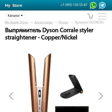
+7 (495) 150-55-87
Каталог
My Apple Store
→
Аксессуары
→
Dyson
→
Артикул: DCORCN1
Выпрямитель Dyson Corrale styler
straightener - Copper/Nickel