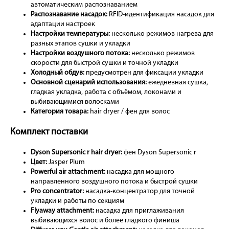
автоматическим распознаванием
Распознавание насадок:
RFID-идентификация насадок для
адаптации настроек
Настройки температуры:
несколько режимов нагрева для
разных этапов сушки и укладки
Настройки воздушного потока:
несколько режимов
скорости для быстрой сушки и точной укладки
Холодный обдув:
предусмотрен для фиксации укладки
Основной сценарий использования:
ежедневная сушка,
гладкая укладка, работа с объёмом, локонами и
выбивающимися волосками
Категория товара:
hair dryer / фен для волос
Комплект поставки
Dyson Supersonic r hair dryer:
фен Dyson Supersonic r
Цвет:
Jasper Plum
Powerful air attachment:
насадка для мощного
направленного воздушного потока и быстрой сушки
Pro concentrator:
насадка-концентратор для точной
укладки и работы по секциям
Flyaway attachment:
насадка для приглаживания
выбивающихся волос и более гладкого финиша