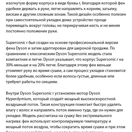
изогнутую форму корпуса в виде буквы r, благодаря которой фен
удобнее держать в руке, легче направлять к корням, затылку,
вискам и другим сложным зонам. Такой дизайн особенно полезен
при самостоятельной укладке дома: устройство проще
перемещать вокруг головы, не перекручивая кисть и не меняя
постоянно положение руки.
Supersonic r был создан на основе профессиональной версии
фена Dyson и затем адаптирован для широкой продажи. По
сравнению с классическим Dyson Supersonic модель стала
компактнее и легче: Dyson указывает, что корпус Supersonic r на
30% меньше и на 20% легче. Благодаря этому фен меньше
утомляет руку во время сушки, а сам процесс укладки становится
более удобным, особенно если волосы густые, длинные или
требуют работы по секциям.
Внутри Dyson Supersonic r установлен мотор Dyson
Hyperdymium, который создаёт мощный высокоскоростной
воздушный поток. Такая конструкция помогает быстро удалять
влагу с волос и направлять поток именно туда, где он нужен для
укладки. Модель рассчитана на сушку без экстремального
нагрева: фен использует контролируемую температуру и
мощный поток воздуха, чтобы сократить время сушки и при этом