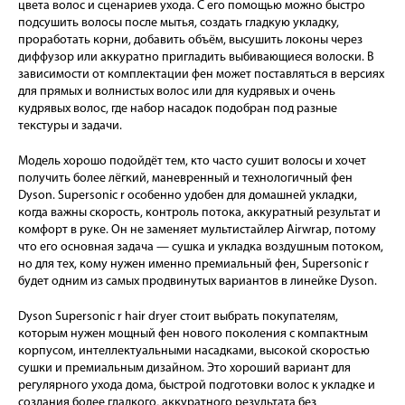
цвета волос и сценариев ухода. С его помощью можно быстро
подсушить волосы после мытья, создать гладкую укладку,
проработать корни, добавить объём, высушить локоны через
диффузор или аккуратно пригладить выбивающиеся волоски. В
зависимости от комплектации фен может поставляться в версиях
для прямых и волнистых волос или для кудрявых и очень
кудрявых волос, где набор насадок подобран под разные
текстуры и задачи.
Модель хорошо подойдёт тем, кто часто сушит волосы и хочет
получить более лёгкий, маневренный и технологичный фен
Dyson. Supersonic r особенно удобен для домашней укладки,
когда важны скорость, контроль потока, аккуратный результат и
комфорт в руке. Он не заменяет мультистайлер Airwrap, потому
что его основная задача — сушка и укладка воздушным потоком,
но для тех, кому нужен именно премиальный фен, Supersonic r
будет одним из самых продвинутых вариантов в линейке Dyson.
Dyson Supersonic r hair dryer стоит выбрать покупателям,
которым нужен мощный фен нового поколения с компактным
корпусом, интеллектуальными насадками, высокой скоростью
сушки и премиальным дизайном. Это хороший вариант для
регулярного ухода дома, быстрой подготовки волос к укладке и
создания более гладкого, аккуратного результата без