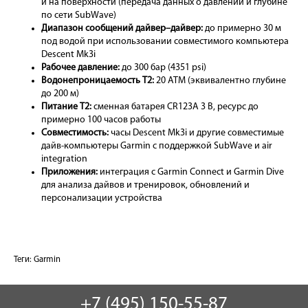
и на поверхности (передача данных о давлении и глубине
по сети SubWave)
Диапазон сообщений дайвер–дайвер:
до примерно 30 м
под водой при использовании совместимого компьютера
Descent Mk3i
Рабочее давление:
до 300 бар (4351 psi)
Водонепроницаемость T2:
20 ATM (эквивалентно глубине
до 200 м)
Питание T2:
сменная батарея CR123A 3 В, ресурс до
примерно 100 часов работы
Совместимость:
часы Descent Mk3i и другие совместимые
дайв-компьютеры Garmin с поддержкой SubWave и air
integration
Приложения:
интеграция с Garmin Connect и Garmin Dive
для анализа дайвов и тренировок, обновлений и
персонализации устройства
Теги:
Garmin
+7 (495) 150-55-87