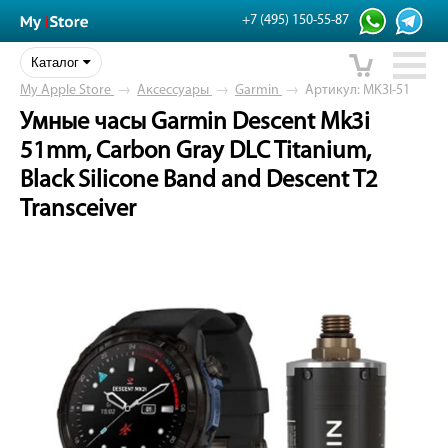
+7 (495) 150-55-87
Каталог
My Apple Store
→
Аксессуары
→
Garmin
→
Артикул: MK3I-51
Умные часы Garmin Descent Mk3i
51mm, Carbon Gray DLC Titanium,
Black Silicone Band and Descent T2
Transceiver