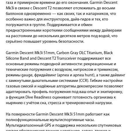
газа и примерном времени до его окончания. Garmin Descent
Mk3i в связке с Descent T2 позволяют отслеживать до восьми
баллонов одновременно — как своих, так и напарников, что
особенно важно для инструкторов, дайв-гидов и тех, кто
погружается в группе. Поддерживается и обмен
преднастроенными короткими сообщениями между дайверами
на расстоянии до нескольких десятков метров под водой, что
серьёзно повышает уровень безопасности.
Garmin Descent Mk3i 51mm, Carbon Gray DLC Titanium, Black
Silicone Band and Descent T2 Transceiver поддерживают все
основные режимы подводной активности: рекреационные и
технические погружения с воздухом, нитроксом и тримиксом,
режимы gauge, фридайвинг (apnea и apnea hunt), а также дайвинг
с замкнутыми дыхательными системами (CCR). Гибкие настройки
газовых смесей и надёжные алгоритмы декомпрессии позволяют
адаптировать профиль погружения под ваш опыт и экипировку,
а функция Dive Readiness оценивает готовность организма к
нырянию с учётом сна, стресса и тренировочной нагрузки.
На поверхности Garmin Descent Mk3i 51mm работают как
полнофункциональные мультиспортивные часы.
Мультидиапазонный GPS и поддержка нескольких спутниковых