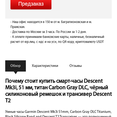
- Наш офис находится в 150 м от м. Багратионовская и м.
Пражская.
- Доставка по Москве за 3 часа. По России за 1-2 дня.
- К оплате принимаем банковские карты, наличные, безналичный
расчет от юр.лиц. с ндс и на усн, по QR коду, криптовалюту USDT
Обзор
Характеристики
Отзывы
Почему стоит купить смарт-часы Descent
Mk3i, 51 мм, титан Carbon Gray DLC, чёрный
силиконовый ремешок и трансивер Descent
T2
Умные часы Garmin Descent Mk3i 51mm, Carbon Gray DLC Titanium,
Black Silicone Band and Descent T2 Transceiver — это полноценный