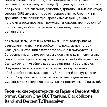
систем обеспечивают точную навигацию, запись треков и
сохранение точек входа и выхода. Доступны десятки спортивных
профилей — бег, плавание, велосипед, триатлон, лыжи, сноуборд,
серфинг, SUP, силовые и кардио-тренировки, трейлраннинг и
треккинг. Расширенные тренировочные метрики, анализ
нагрузки и восстановления помогают выстроить тренировочный
процесс так, чтобы он не мешал безопасному дайвингу, а
дополнял его.
Как смарт-часы, Garmin Descent Mk3i 51mm поддерживают
уведомления о звонках и сообщениях, показывают погоду,
календарь и утренний отчёт с обзором сна и самочувствия.
Встроенная память позволяет загружать музыку и плейлисты из
совместимых сервисов и слушать их через Bluetooth-наушники
без телефона — удобно в дороге, в зале или на борту лодки.
Поддержка бесконтактной оплаты Garmin Pay позволяет
обойтись без кошелька, а прочный титановый корпус в цвете
Carbon Gray и чёрный силиконовый ремешок делают часы
уместными как с гидрокостюмом, так и с повседневной одеждой.
Технические характеристики Гармин Descent Mk3i
51mm, Carbon Gray DLC Titanium, Black Silicone
Band and Descent T2 Transceiver