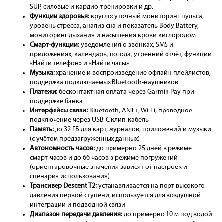
SUP, силовые и кардио-тренировки и др.
Функции здоровья:
круглосуточный мониторинг пульса,
уровень стресса, анализ сна и показатель Body Battery,
мониторинг дыхания и насыщения крови кислородом
Смарт-функции:
уведомления о звонках, SMS и
приложениях, календарь, погода, утренний отчёт, функции
«Найти телефон» и «Найти часы»
Музыка:
хранение и воспроизведение офлайн-плейлистов,
поддержка подключаемых Bluetooth-наушников
Платежи:
бесконтактная оплата через Garmin Pay при
поддержке банка
Интерфейсы связи:
Bluetooth, ANT+, Wi-Fi, проводное
подключение через USB-C клип-кабель
Память:
до 32 ГБ для карт, журналов, приложений и музыки
(с учётом предзагруженных данных)
Автономность часов:
до примерно 25 дней в режиме
смарт-часов и до 66 часов в режиме погружений
(ориентировочные значения зависят от настроек и
сценария использования)
Трансивер Descent T2:
устанавливается на порт высокого
давления первой ступени, используется для воздушной
интеграции и подводной связи
Диапазон передачи давления:
до примерно 10 м под водой