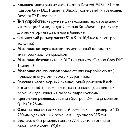
Комплектация:
умные часы Garmin Descent Mk3i – 51 mm
(Carbon Gray DLC Titanium, Black Silicone Band) и трансивер
Descent T2 Transceiver
Тип устройства:
наручный дайв-компьютер с воздушной
интеграцией и подводной связью SubWave + трансивер
для мониторинга давления в баллоне
Физический размер часов:
51 × 51 × 16,4 мм (диаметр ×
толщина)
Материал корпуса часов:
армированный полимер с
титановой задней крышкой
Материал безеля:
титан с DLC-покрытием (Carbon Gray DLC
Titanium)
Материал стекла:
сапфировое стекло (sapphire crystal),
повышенная устойчивость к царапинам
Ремешок часов:
чёрный силиконовый ремешок Black
Silicone Band + в комплекте, как правило, удлинённый
ремешок для ношения поверх гидрокостюма
Крепление ремешка:
система быстросъёмных ремешков
QuickFit 26 мм
Охват запястья:
силиконовый ремешок — примерно 135–
230 мм; удлинённый ремешок — до около 355 мм
Вес часов:
без ремешка около 77,8 г; с силиконовым
ремешком около 105,6 г