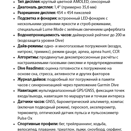
Тип дисплея:
круглый цветной AMOLED, сенсорный
Диагональ дисплея:
1,4″ (примерно 35,6 мм)
Разрешение дисплея:
454 × 454 пикселей
Подсветка и фонарик:
встроенный LED-фонарик с
несколькими уровнями яркости и строб-режимами,
специальный Lume Mode с зелёным свечением циферблата
Водонепроницаемость часов:
дайверский рейтинг до 200 м
(водозащита уровня Dive)
Дайв-режимы:
одно- и многогазовые погружения (воздух,
нитрокс, тримикс), режим gauge, apnea, apnea hunt, CCR
Алгоритмы:
продвинутые декомпрессионные расчёты с
настраиваемыми газовыми смесями и предупреждениями
Dive Readiness:
оценка готовности к погружению на
основе сна, стресса, активности и других факторов
Журнал дайвов:
подробный лог погружений в памяти
часов с синхронизацией через приложение Garmin Dive
Навигация:
мультидиапазонный GPS/GNSS, фиксация точек
входа/выхода, навигация по маршрутам и точкам интереса
Датчики часов:
GNSS, барометрический альтиметр, компас
(включая подводный режим), гироскоп, акселерометр,
термометр, оптический датчик пульса и пульсоксиметр
Pulse Ox
Спортивные профили:
бег, трейлраннинг, ходьба,
велосипед, плавание, триатлон, лыжи, сноуборд, серфинг,