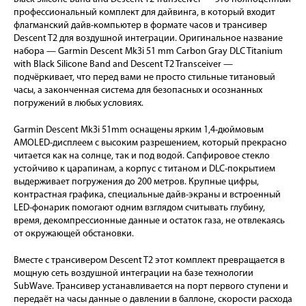
профессиональный комплект для дайвинга, в который входит
флагманский дайв-компьютер в формате часов и трансивер
Descent T2 для воздушной интеграции. Оригинальное название
набора — Garmin Descent Mk3i 51 mm Carbon Gray DLC Titanium
with Black Silicone Band and Descent T2 Transceiver —
подчёркивает, что перед вами не просто стильные титановый
часы, а законченная система для безопасных и осознанных
погружений в любых условиях.
Garmin Descent Mk3i 51mm оснащены ярким 1,4-дюймовым
AMOLED-дисплеем с высоким разрешением, который прекрасно
читается как на солнце, так и под водой. Сапфировое стекло
устойчиво к царапинам, а корпус с титаном и DLC-покрытием
выдерживает погружения до 200 метров. Крупные цифры,
контрастная графика, специальные дайв-экраны и встроенный
LED-фонарик помогают одним взглядом считывать глубину,
время, декомпрессионные данные и остаток газа, не отвлекаясь
от окружающей обстановки.
Вместе с трансивером Descent T2 этот комплект превращается в
мощную сеть воздушной интеграции на базе технологии
SubWave. Трансивер устанавливается на порт первого ступени и
передаёт на часы данные о давлении в баллоне, скорости расхода