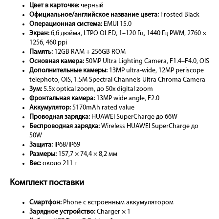
Цвет в карточке:
черный
Официальное/английское название цвета:
Frosted Black
Операционная система:
EMUI 15.0
Экран:
6,6 дюйма, LTPO OLED, 1–120 Гц, 1440 Гц PWM, 2760 ×
1256, 460 ppi
Память:
12GB RAM + 256GB ROM
Основная камера:
50MP Ultra Lighting Camera, F1.4–F4.0, OIS
Дополнительные камеры:
13MP ultra-wide, 12MP periscope
telephoto, OIS, 1.5M Spectral Channels Ultra Chroma Camera
Зум:
5.5x optical zoom, до 50x digital zoom
Фронтальная камера:
13MP wide angle, F2.0
Аккумулятор:
5170mAh rated value
Проводная зарядка:
HUAWEI SuperCharge до 66W
Беспроводная зарядка:
Wireless HUAWEI SuperCharge до
50W
Защита:
IP68/IP69
Размеры:
157,7 × 74,4 × 8,2 мм
Вес:
около 211 г
Комплект поставки
Смартфон:
Phone с встроенным аккумулятором
Зарядное устройство:
Charger × 1