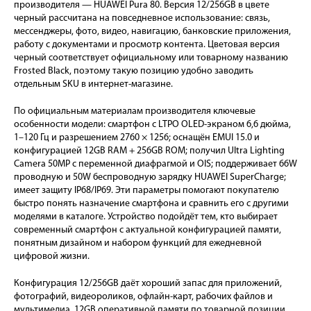
производителя — HUAWEI Pura 80. Версия 12/256GB в цвете
черный рассчитана на повседневное использование: связь,
мессенджеры, фото, видео, навигацию, банковские приложения,
работу с документами и просмотр контента. Цветовая версия
черный соответствует официальному или товарному названию
Frosted Black, поэтому такую позицию удобно заводить
отдельным SKU в интернет-магазине.
По официальным материалам производителя ключевые
особенности модели: смартфон с LTPO OLED-экраном 6,6 дюйма,
1–120 Гц и разрешением 2760 × 1256; оснащён EMUI 15.0 и
конфигурацией 12GB RAM + 256GB ROM; получил Ultra Lighting
Camera 50MP с переменной диафрагмой и OIS; поддерживает 66W
проводную и 50W беспроводную зарядку HUAWEI SuperCharge;
имеет защиту IP68/IP69. Эти параметры помогают покупателю
быстро понять назначение смартфона и сравнить его с другими
моделями в каталоге. Устройство подойдёт тем, кто выбирает
современный смартфон с актуальной конфигурацией памяти,
понятным дизайном и набором функций для ежедневной
цифровой жизни.
Конфигурация 12/256GB даёт хороший запас для приложений,
фотографий, видеороликов, офлайн-карт, рабочих файлов и
мультимедиа. 12GB оперативной памяти по товарной позиции