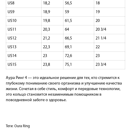
US8
18,2
56,5
18
US9
18,9
59
19
US10
19,8
61,5
20
US11
20,3
64
20 3/4
US12
21,2
66,5
21 1/4
US13
22,3
69,1
22
US14
23
72,6
23
US15
23,8
75,1
23 3/4
Аура Ринг 4 — это идеальное решение для тех, кто стремится к
глубокому пониманию своего организма и улучшению качества
жизни. Сочетая в себе стиль, комфорт и передовые технологии,
это кольцо становится незаменимым помощником в
повседневной заботе о здоровье.
Теги:
Oura Ring