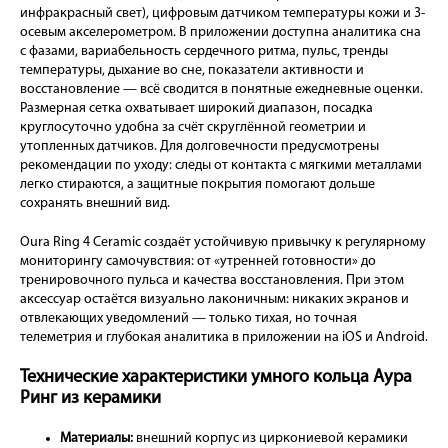
инфракрасный свет), цифровым датчиком температуры кожи и 3-
осевым акселерометром. В приложении доступна аналитика сна
с фазами, вариабельность сердечного ритма, пульс, тренды
температуры, дыхание во сне, показатели активности и
восстановление — всё сводится в понятные ежедневные оценки.
Размерная сетка охватывает широкий диапазон, посадка
круглосуточно удобна за счёт скруглённой геометрии и
утопленных датчиков. Для долговечности предусмотрены
рекомендации по уходу: следы от контакта с мягкими металлами
легко стираются, а защитные покрытия помогают дольше
сохранять внешний вид.
Oura Ring 4 Ceramic создаёт устойчивую привычку к регулярному
мониторингу самочувствия: от «утренней готовности» до
тренировочного пульса и качества восстановления. При этом
аксессуар остаётся визуально лаконичным: никаких экранов и
отвлекающих уведомлений — только тихая, но точная
телеметрия и глубокая аналитика в приложении на iOS и Android.
Технические характеристики умного кольца Аура
Ринг из керамики
Материалы:
внешний корпус из циркониевой керамики