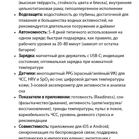
(высокая твёрдость, стойкость цвета и блеска), внутренняя
цельнотитановая рама; гипоаллергенное исполнение
Водозащита:
водостойкость до глубины, достаточной для
плавания и большинства водных активностей; не
рекомендуется длительное погружение и дайвинг
Автономность:
5–8 дней типичного использования на
одном заряде; быстрая подзарядка, как правило, до
рабочего уровня за 20–80 минут (зависит от остатка
батареи)
Зарядка:
магнитный док-держатель с USB-C; индикация
состояния; оптимальная зарядка при комнатной
температуре
Датчики:
многоцветный PPG (красный/зелёный/ИК) для
ЧСС, HRV и SpO₂ во сне; цифровой датчик температуры
кожи; 3-осевой акселерометр для активности и анализа
сна
Показатели в приложении:
готовность (Readiness), сон
(фазы/качество/дыхание), активность (цели/нагрузка/
восстановление), тренды температуры, пульс в покое,
вариабельность ЧСС, уровень дневного стресса и
рекомендации
Совместимость:
приложение для iOS и Android;
синхронизация по беспроводной связи; поддержка
метрических и имперских единиц; интеграции с