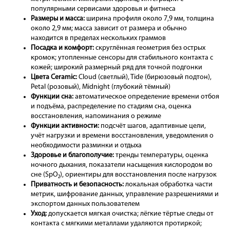
популярными сервисами здоровья и фитнеса
Размеры и масса:
ширина профиля около 7,9 мм, толщина
около 2,9 мм; масса зависит от размера и обычно
находится в пределах нескольких граммов
Посадка и комфорт:
скруглённая геометрия без острых
кромок; утопленные сенсоры для стабильного контакта с
кожей; широкий размерный ряд для точной подгонки
Цвета Ceramic:
Cloud (светлый), Tide (бирюзовый подтон),
Petal (розовый), Midnight (глубокий тёмный)
Функции сна:
автоматическое определение времени отбоя
и подъёма, распределение по стадиям сна, оценка
восстановления, напоминания о режиме
Функции активности:
подсчёт шагов, адаптивные цели,
учёт нагрузки и времени восстановления, уведомления о
необходимости разминки и отдыха
Здоровье и благополучие:
тренды температуры, оценка
ночного дыхания, показатели насыщения кислородом во
сне (SpO₂), ориентиры для восстановления после нагрузок
Приватность и безопасность:
локальная обработка части
метрик, шифрование данных, управление разрешениями и
экспортом данных пользователем
Уход:
допускается мягкая очистка; лёгкие тёртые следы от
контакта с мягкими металлами удаляются протиркой;