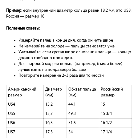
Пример:
если внутренний диаметр кольца равен 18,2 мм, это US8,
Россия — размер 18
Полезные советы:
Измеряйте палец в конце дня, когда он чуть шире
Не измеряйте на холоде — пальцы становятся уже
Учитывайте, если сустав шире основания пальца — кольцо
должно свободно проходить
Для широкой модели кольца (например, 6 мм и более)
лучше взять на полразмера больше
Повторите измерение 2–3 раза для точности
Американский
Диаметр
Обхват пальца
Российский
размер
(мм)
(мм)
размер
US4
15,2
44,1
15
US5
15,7
49,3
15 3/4
US6
16,5
51,5
16 1/2
US7
17,3
54
17 1/4