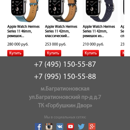
s
Apple Watch Hermes
Apple Watch Hermes
Apple Watch Hermes
Apple
Series 11 46mm,
Series 11 42mm,
Series 11 42mm,
Serie
..
ремешок...
классический...
ремешок из...
спорт
280 000 руб.
253 000 руб.
210 000 руб.
233 0
+7 (495) 150-55-87
+7 (995) 150-55-88
м.Багратионовская
ул.Багратионовский пр-д д.7
ТК «Горбушкин Двор»
Мы в социальных сетях: