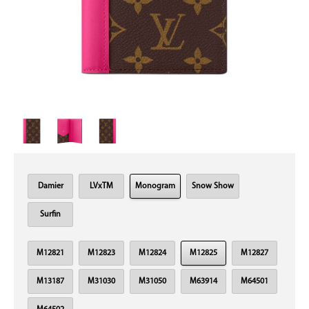
Damier
LVxTM
Monogram
Snow Show
Surfin
M12821
M12823
M12824
M12825
M12827
M13187
M31030
M31050
M63914
M64501