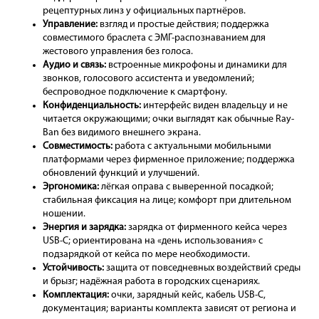
рецептурных линз у официальных партнёров.
Управление:
взгляд и простые действия; поддержка
совместимого браслета с ЭМГ-распознаванием для
жестового управления без голоса.
Аудио и связь:
встроенные микрофоны и динамики для
звонков, голосового ассистента и уведомлений;
беспроводное подключение к смартфону.
Конфиденциальность:
интерфейс виден владельцу и не
читается окружающими; очки выглядят как обычные Ray-
Ban без видимого внешнего экрана.
Совместимость:
работа с актуальными мобильными
платформами через фирменное приложение; поддержка
обновлений функций и улучшений.
Эргономика:
лёгкая оправа с выверенной посадкой;
стабильная фиксация на лице; комфорт при длительном
ношении.
Энергия и зарядка:
зарядка от фирменного кейса через
USB-C; ориентирована на «день использования» с
подзарядкой от кейса по мере необходимости.
Устойчивость:
защита от повседневных воздействий среды
и брызг; надёжная работа в городских сценариях.
Комплектация:
очки, зарядный кейс, кабель USB-C,
документация; варианты комплекта зависят от региона и