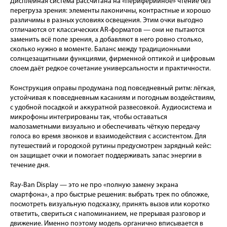
Дисплейная система рассчитана на «периферийное» чтение без
перегруза зрения: элементы лаконичны, контрастные и хорошо
различимы в разных условиях освещения. Этим очки выгодно
отличаются от классических AR-форматов — они не пытаются
заменить всё поле зрения, а добавляют в него ровно столько,
сколько нужно в моменте. Баланс между традиционными
солнцезащитными функциями, фирменной оптикой и цифровым
слоем даёт редкое сочетание универсальности и практичности.
Конструкция оправы продумана под повседневный ритм: лёгкая,
устойчивая к повседневным касаниям и погодным воздействиям,
с удобной посадкой и аккуратной развесовкой. Аудиосистема и
микрофоны интегрированы так, чтобы оставаться
малозаметными визуально и обеспечивать чёткую передачу
голоса во время звонков и взаимодействия с ассистентом. Для
путешествий и городской рутины предусмотрен зарядный кейс:
он защищает очки и помогает поддерживать запас энергии в
течение дня.
Ray-Ban Display — это не про «полную замену экрана
смартфона», а про быстрые решения: выбрать трек по обложке,
посмотреть визуальную подсказку, принять вызов или коротко
ответить, свериться с напоминанием, не прерывая разговор и
движение. Именно поэтому модель органично вписывается в