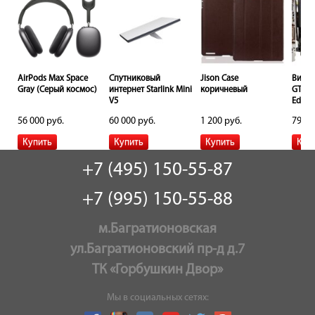
B
AirPods Max Space
Спутниковый
Jison Сase
Видео
Gray (Серый космос)
интернет Starlink Mini
коричневый
GTX 1
V5
Editi
56 000 руб.
60 000 руб.
1 200 руб.
79 00
+7 (495) 150-55-87
+7 (995) 150-55-88
м.Багратионовская
ул.Багратионовский пр-д д.7
ТК «Горбушкин Двор»
Мы в социальных сетях: