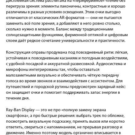
Дисплейная система рассчитана на «периферийное» чтение без
перегруза зрения: элементы лаконичны, контрастные и хорошо
различимы в разных условиях освещения. Этим очки выгодно
отличаются от классических AR-форматов — они не пытаются
заменить всё поле зрения, а добавляют в него ровно столько,
сколько нужно в моменте. Баланс между традиционными
солнцезащитными функциями, фирменной оптикой и цифровым
слоем даёт редкое сочетание универсальности и практичности.
Конструкция оправы продумана под повседневный ритм: лёгкая,
устойчивая к повседневным касаниям и погодным воздействиям,
с удобной посадкой и аккуратной развесовкой. Аудиосистема и
микрофоны интегрированы так, чтобы оставаться
малозаметными визуально и обеспечивать чёткую передачу
голоса во время звонков и взаимодействия с ассистентом. Для
путешествий и городской рутины предусмотрен зарядный кейс:
он защищает очки и помогает поддерживать запас энергии в
течение дня.
Ray-Ban Display — это не про «полную замену экрана
смартфона», а про быстрые решения: выбрать трек по обложке,
посмотреть визуальную подсказку, принять вызов или коротко
ответить, свериться с напоминанием, не прерывая разговор и
движение. Именно поэтому модель органично вписывается в