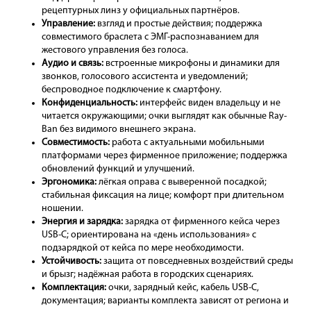
рецептурных линз у официальных партнёров.
Управление:
взгляд и простые действия; поддержка
совместимого браслета с ЭМГ-распознаванием для
жестового управления без голоса.
Аудио и связь:
встроенные микрофоны и динамики для
звонков, голосового ассистента и уведомлений;
беспроводное подключение к смартфону.
Конфиденциальность:
интерфейс виден владельцу и не
читается окружающими; очки выглядят как обычные Ray-
Ban без видимого внешнего экрана.
Совместимость:
работа с актуальными мобильными
платформами через фирменное приложение; поддержка
обновлений функций и улучшений.
Эргономика:
лёгкая оправа с выверенной посадкой;
стабильная фиксация на лице; комфорт при длительном
ношении.
Энергия и зарядка:
зарядка от фирменного кейса через
USB-C; ориентирована на «день использования» с
подзарядкой от кейса по мере необходимости.
Устойчивость:
защита от повседневных воздействий среды
и брызг; надёжная работа в городских сценариях.
Комплектация:
очки, зарядный кейс, кабель USB-C,
документация; варианты комплекта зависят от региона и