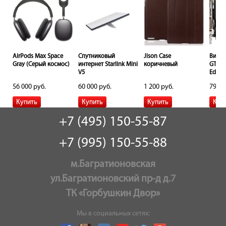
B
AirPods Max Space
Спутниковый
Jison Сase
Видео
Gray (Серый космос)
интернет Starlink Mini
коричневый
GTX 1
V5
Editi
56 000 руб.
60 000 руб.
1 200 руб.
79 00
+7 (495) 150-55-87
+7 (995) 150-55-88
м.Багратионовская
ул.Багратионовский пр-д д.7
ТК «Горбушкин Двор»
Мы в социальных сетях: