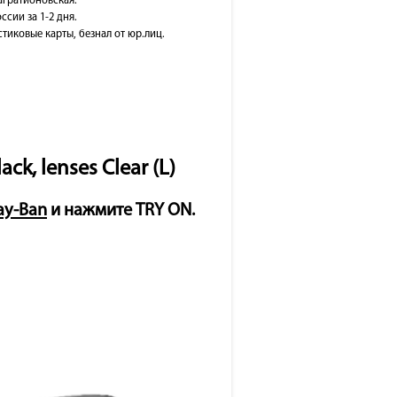
Багратионовская.
ссии за 1-2 дня.
тиковые карты, безнал от юр.лиц.
k, lenses Clear (L)
ay-Ban
и нажмите TRY ON.