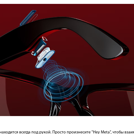
находится всегда под рукой. Просто произнесите "Hey Meta", чтобы вза