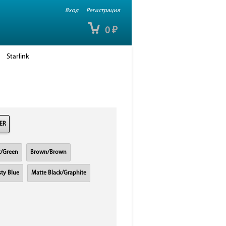
Вход
Регистрация
0
₽
Starlink
ER
k/Green
Brown/Brown
ty Blue
Matte Black/Graphite