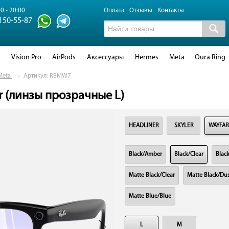
0 - 20:00
Оплата
Отзывы
Контакты
 150-55-87
d
Vision Pro
AirPods
Аксессуары
Hermes
Meta
Oura Ring
Meta
→
Артикул: RBMW7
r (линзы прозрачные L)
HEADLINER
SKYLER
WAYFAR
Black/Amber
Black/Clear
Blac
Matte Black/Clear
Matte Black/Dus
Matte Blue/Blue
L
M