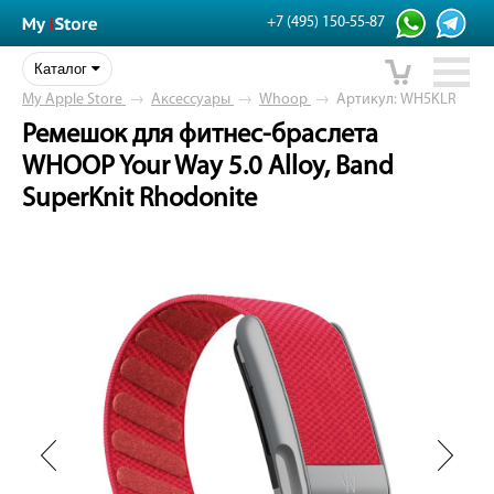
+7 (495) 150-55-87
Каталог
My Apple Store
→
Аксессуары
→
Whoop
→
Артикул: WH5KLR
Ремешок для фитнес-браслета
WHOOP Your Way 5.0 Alloy, Band
SuperKnit Rhodonite