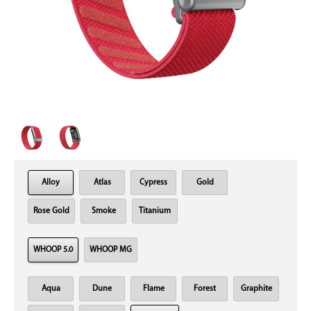
Alloy
Atlas
Cypress
Gold
Rose Gold
Smoke
Titanium
WHOOP 5.0
WHOOP MG
Aqua
Dune
Flame
Forest
Graphite