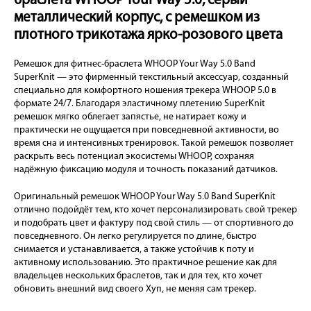
браслета WHOOP Your Way 5.0, серый
металлический корпус, с ремешком из
плотного трикотажа ярко-розового цвета
Ремешок для фитнес-браслета WHOOP Your Way 5.0 Band
SuperKnit — это фирменный текстильный аксессуар, созданный
специально для комфортного ношения трекера WHOOP 5.0 в
формате 24/7. Благодаря эластичному плетению SuperKnit
ремешок мягко облегает запястье, не натирает кожу и
практически не ощущается при повседневной активности, во
время сна и интенсивных тренировок. Такой ремешок позволяет
раскрыть весь потенциал экосистемы WHOOP, сохраняя
надёжную фиксацию модуля и точность показаний датчиков.
Оригинальный ремешок WHOOP Your Way 5.0 Band SuperKnit
отлично подойдёт тем, кто хочет персонализировать свой трекер
и подобрать цвет и фактуру под свой стиль — от спортивного до
повседневного. Он легко регулируется по длине, быстро
снимается и устанавливается, а также устойчив к поту и
активному использованию. Это практичное решение как для
владельцев нескольких браслетов, так и для тех, кто хочет
обновить внешний вид своего Хуп, не меняя сам трекер.