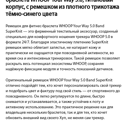
браслета WHOOP Your Way 5.0, титановый
корпус, с ремешком из плотного трикотажа
тёмно-синего цвета
Ремешок для фитнес-браслета WHOOP Your Way 5.0 Band
SuperKnit — это фирменный текстильный аксессуар, созданный
специально для комфортного ношения трекера WHOOP 5.0 в
формате 24/7. Благодаря эластичному плетению SuperKnit
ремешок мягко облегает запястье, не натирает кожу и
практически не ощущается при повседневной активности, во
время сна и интенсивных тренировок. Такой ремешок позволяет
раскрыть весь потенциал экосистемы WHOOP, сохраняя
надёжную фиксацию модуля и точность показаний датчиков.
Оригинальный ремешок WHOOP Your Way 5.0 Band SuperKnit
отлично подойдёт тем, кто хочет персонализировать свой трекер
и подобрать цвет и фактуру под свой стиль — от спортивного до
повседневного. Он легко регулируется по длине, быстро
снимается и устанавливается, а также устойчив к поту и
активному использованию. Это практичное решение как для
владельцев нескольких браслетов, так и для тех, кто хочет
обновить внешний вид своего Хуп, не меняя сам трекер.