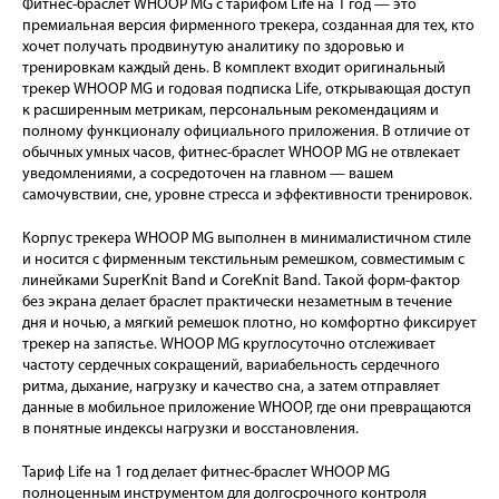
Фитнес-браслет WHOOP MG с тарифом Life на 1 год — это
премиальная версия фирменного трекера, созданная для тех, кто
хочет получать продвинутую аналитику по здоровью и
тренировкам каждый день. В комплект входит оригинальный
трекер WHOOP MG и годовая подписка Life, открывающая доступ
к расширенным метрикам, персональным рекомендациям и
полному функционалу официального приложения. В отличие от
обычных умных часов, фитнес-браслет WHOOP MG не отвлекает
уведомлениями, а сосредоточен на главном — вашем
самочувствии, сне, уровне стресса и эффективности тренировок.
Корпус трекера WHOOP MG выполнен в минималистичном стиле
и носится с фирменным текстильным ремешком, совместимым с
линейками SuperKnit Band и CoreKnit Band. Такой форм-фактор
без экрана делает браслет практически незаметным в течение
дня и ночью, а мягкий ремешок плотно, но комфортно фиксирует
трекер на запястье. WHOOP MG круглосуточно отслеживает
частоту сердечных сокращений, вариабельность сердечного
ритма, дыхание, нагрузку и качество сна, а затем отправляет
данные в мобильное приложение WHOOP, где они превращаются
в понятные индексы нагрузки и восстановления.
Тариф Life на 1 год делает фитнес-браслет WHOOP MG
полноценным инструментом для долгосрочного контроля