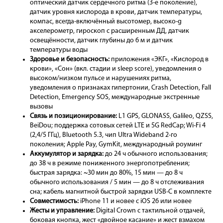
оптический датчик сердечного ритма (3-е поколение),
датчик уровня кислорода в крови, датчик температуры,
компас, всегда-включённый высотомер, высоко-g
акселерометр, гироскоп с расширенным ДД, датчик
освещённости, датчик глубины до 6 м и датчик
температуры воды
Здоровье и безопасность:
приложения «ЭКГ», «Кислород в
крови», «Сон» (вкл. стадии и sleep score), уведомления о
высоком/низком пульсе и нарушениях ритма,
уведомления о признаках гипертонии, Crash Detection, Fall
Detection, Emergency SOS, международные экстренные
вызовы
Связь и позиционирование:
L1 GPS, GLONASS, Galileo, QZSS,
BeiDou; поддержка сотовых сетей LTE и 5G RedCap; Wi-Fi 4
(2,4/5 ГГц), Bluetooth 5.3, чип Ultra Wideband 2-го
поколения; Apple Pay, GymKit, международный роуминг
Аккумулятор и зарядка:
до 24 ч обычного использования;
до 38 ч в режиме пониженного энергопотребления;
быстрая зарядка: ~30 мин до 80%, 15 мин — до 8 ч
обычного использования / 5 мин — до 8 ч отслеживания
сна; кабель магнитной быстрой зарядки USB-C в комплекте
Совместимость:
iPhone 11 и новее с iOS 26 или новее
Жесты и управление:
Digital Crown с тактильной отдачей,
боковая кнопка, жест «двойное касание» и жест взмахом