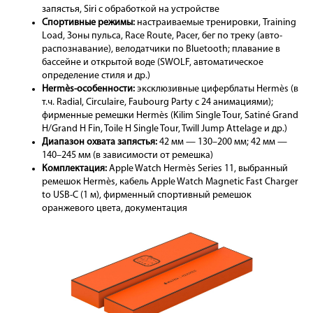
запястья, Siri с обработкой на устройстве
Спортивные режимы:
настраиваемые тренировки, Training
Load, Зоны пульса, Race Route, Pacer, бег по треку (авто-
распознавание), велодатчики по Bluetooth; плавание в
бассейне и открытой воде (SWOLF, автоматическое
определение стиля и др.)
Hermès-особенности:
эксклюзивные циферблаты Hermès (в
т.ч. Radial, Circulaire, Faubourg Party с 24 анимациями);
фирменные ремешки Hermès (Kilim Single Tour, Satiné Grand
H/Grand H Fin, Toile H Single Tour, Twill Jump Attelage и др.)
Диапазон охвата запястья:
42 мм — 130–200 мм; 42 мм —
140–245 мм (в зависимости от ремешка)
Комплектация:
Apple Watch Hermès Series 11, выбранный
ремешок Hermès, кабель Apple Watch Magnetic Fast Charger
to USB-C (1 м), фирменный спортивный ремешок
оранжевого цвета, документация