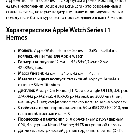
Apple Watch Hermes Series 11 с корпусом и ремешком Single Tour
42 мм в исполнении Double Jeu Ecru/Ecru - это современные и
стильные часы, которые подчеркнут вашу индивидуальность и
помогут вам быть в курсе всего происходящего в вашей жизни.
Характеристики Apple Watch Series 11
Hermes
Модель:
Apple Watch Hermès Series 11 (GPS + Cellular),
коллекция Hermès для Apple Watch
Размеры корпусов:
42 мм — 42×36×9,7 мм; 42 мм —
42×39×9,7 мм
Масса (титан):
42 мм — 34,6 г; 42 мм — 43,1 г
Материал и цвет корпуса:
титановый корпус Hermès в
оттенке Silver Titanium
Дисплей:
Always-On Retina (LTPO, wide-angle OLED), 326 ppi;
374×442 px (42 мм), 416×496 px (42 мм); до 2000 нит (пик),
минимум 1 нит; сапфировое стекло на титановых моделях
Стойкость:
водонепроницаемость 50 м (ISO 22810:2010, для
плавания); пылезащита IP6X
Процессор и память:
чип S10 с 64-битным двухъядерным
CPU, 4-ядерным Neural Engine; 64 ГБ встроенной памяти
Датчики:
электрический датчик сердечного ритма (ЭКГ),