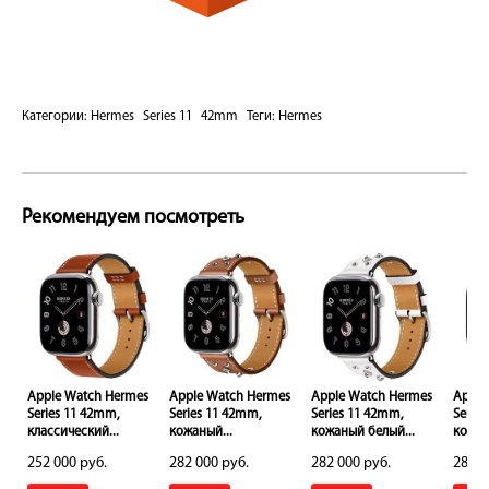
Категории:
Hermes
Series 11
42mm
Теги:
Hermes
Рекомендуем посмотреть
s
Apple Watch Hermes
Apple Watch Hermes
Apple Watch Hermes
Apple
Series 11 42mm,
Series 11 42mm,
Series 11 42mm,
Serie
.
классический...
кожаный...
кожаный белый...
кожан
252 000 руб.
282 000 руб.
282 000 руб.
282 0