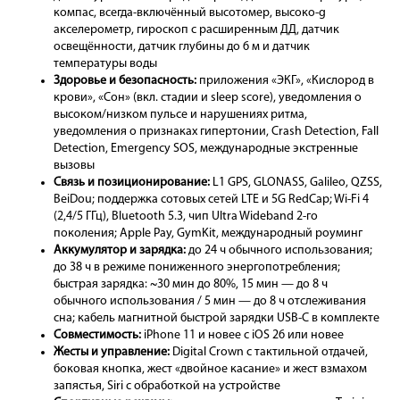
компас, всегда-включённый высотомер, высоко-g
акселерометр, гироскоп с расширенным ДД, датчик
освещённости, датчик глубины до 6 м и датчик
температуры воды
Здоровье и безопасность:
приложения «ЭКГ», «Кислород в
крови», «Сон» (вкл. стадии и sleep score), уведомления о
высоком/низком пульсе и нарушениях ритма,
уведомления о признаках гипертонии, Crash Detection, Fall
Detection, Emergency SOS, международные экстренные
вызовы
Связь и позиционирование:
L1 GPS, GLONASS, Galileo, QZSS,
BeiDou; поддержка сотовых сетей LTE и 5G RedCap; Wi-Fi 4
(2,4/5 ГГц), Bluetooth 5.3, чип Ultra Wideband 2-го
поколения; Apple Pay, GymKit, международный роуминг
Аккумулятор и зарядка:
до 24 ч обычного использования;
до 38 ч в режиме пониженного энергопотребления;
быстрая зарядка: ~30 мин до 80%, 15 мин — до 8 ч
обычного использования / 5 мин — до 8 ч отслеживания
сна; кабель магнитной быстрой зарядки USB-C в комплекте
Совместимость:
iPhone 11 и новее с iOS 26 или новее
Жесты и управление:
Digital Crown с тактильной отдачей,
боковая кнопка, жест «двойное касание» и жест взмахом
запястья, Siri с обработкой на устройстве