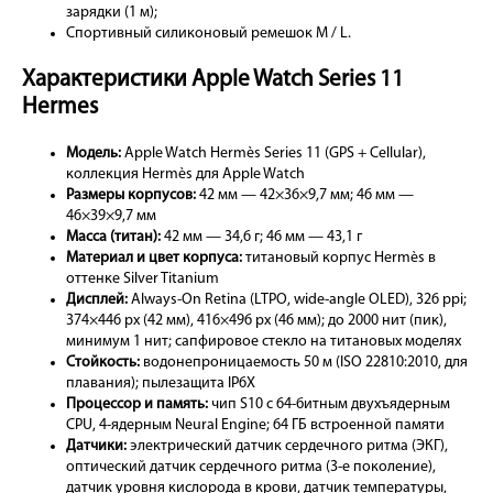
зарядки (1 м);
Cпортивный силиконовый ремешок M / L.
Характеристики Apple Watch Series 11
Hermes
Модель:
Apple Watch Hermès Series 11 (GPS + Cellular),
коллекция Hermès для Apple Watch
Размеры корпусов:
42 мм — 42×36×9,7 мм; 46 мм —
46×39×9,7 мм
Масса (титан):
42 мм — 34,6 г; 46 мм — 43,1 г
Материал и цвет корпуса:
титановый корпус Hermès в
оттенке Silver Titanium
Дисплей:
Always-On Retina (LTPO, wide-angle OLED), 326 ppi;
374×446 px (42 мм), 416×496 px (46 мм); до 2000 нит (пик),
минимум 1 нит; сапфировое стекло на титановых моделях
Стойкость:
водонепроницаемость 50 м (ISO 22810:2010, для
плавания); пылезащита IP6X
Процессор и память:
чип S10 с 64-битным двухъядерным
CPU, 4-ядерным Neural Engine; 64 ГБ встроенной памяти
Датчики:
электрический датчик сердечного ритма (ЭКГ),
оптический датчик сердечного ритма (3-е поколение),
датчик уровня кислорода в крови, датчик температуры,