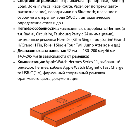
Спортивные режимы:
настраиваемые тренировки, Training
Load, Зоны пульса, Race Route, Pacer, бег по треку (авто-
распознавание), велодатчики по Bluetooth; плавание в
бассейне и открытой воде (SWOLF, автоматическое
определение стиля и др.)
Hermès-особенности:
эксклюзивные циферблаты Hermès (в
т.ч. Radial, Circulaire, Faubourg Party с 24 анимациями);
фирменные ремешки Hermès (Kilim Single Tour, Satiné Grand
H/Grand H Fin, Toile H Single Tour, Twill Jump Attelage и др.)
Диапазон охвата запястья:
42 мм — 130–200 мм; 46 мм —
140–245 мм (в зависимости от ремешка)
Комплектация:
Apple Watch Hermès Series 11, выбранный
ремешок Hermès, кабель Apple Watch Magnetic Fast Charger
to USB-C (1 м), фирменный спортивный ремешок
оранжевого цвета, документация