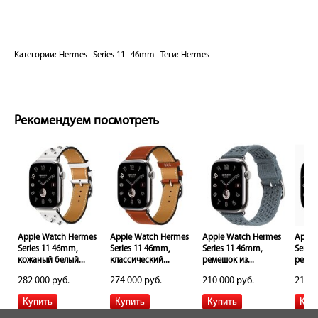
Категории:
Hermes
Series 11
46mm
Теги:
Hermes
Рекомендуем посмотреть
s
Apple Watch Hermes
Apple Watch Hermes
Apple Watch Hermes
Apple
Series 11 46mm,
Series 11 46mm,
Series 11 46mm,
Serie
кожаный белый...
классический...
ремешок из...
ремеш
282 000 руб.
274 000 руб.
210 000 руб.
210 0