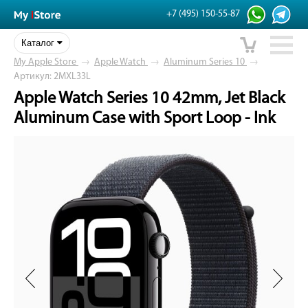
+7 (495) 150-55-87
Каталог
My Apple Store
→
Apple Watch
→
Aluminum Series 10
→
Артикул: 2MXL33L
Apple Watch Series 10 42mm, Jet Black
Aluminum Case with Sport Loop - Ink