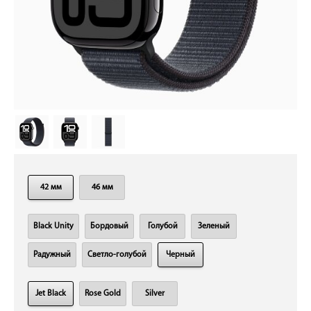
42 мм
46 мм
Black Unity
Бордовый
Голубой
Зеленый
Радужный
Светло-голубой
Черный
Jet Black
Rose Gold
Silver