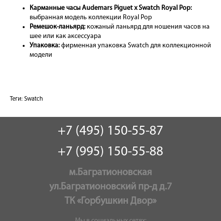
Карманные часы Audemars Piguet x Swatch Royal Pop:
выбранная модель коллекции Royal Pop
Ремешок-ланьярд:
кожаный ланьярд для ношения часов на
шее или как аксессуара
Упаковка:
фирменная упаковка Swatch для коллекционной
модели
Теги:
Swatch
+7 (495) 150-55-87
+7 (995) 150-55-88
м.Багратионовская
ул.Багратионовский пр-д д.7
ТК «Горбушкин Двор»
Мы в социальных сетях: