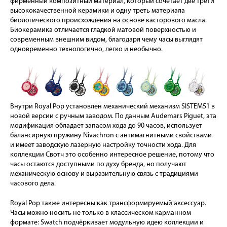
фирменный композитный материал, который сочетает две трети
высококачественной керамики и одну треть материала
биологического происхождения на основе касторового масла.
Биокерамика отличается гладкой матовой поверхностью и
современным внешним видом, благодаря чему часы выглядят
одновременно технологично, легко и необычно.
Внутри Royal Pop установлен механический механизм SISTEM51 в
новой версии с ручным заводом. По данным Audemars Piguet, эта
модификация обладает запасом хода до 90 часов, использует
балансирную пружину Nivachron с антимагнитными свойствами
и имеет заводскую лазерную настройку точности хода. Для
коллекции Свотч это особенно интересное решение, потому что
часы остаются доступными по духу бренда, но получают
механическую основу и выразительную связь с традициями
часового дела.
Royal Pop также интересны как трансформируемый аксессуар.
Часы можно носить не только в классическом карманном
формате: Swatch подчёркивает модульную идею коллекции и