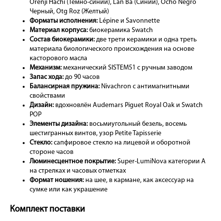
Orenji Hachi (Темно-синий), Lan Ba (Синий), Ocho Negro
Черный, Otg Roz (Желтый)
Форматы исполнения:
Lépine и Savonnette
Материал корпуса:
биокерамика Swatch
Состав биокерамики:
две трети керамики и одна треть
материала биологического происхождения на основе
касторового масла
Механизм:
механический SISTEM51 с ручным заводом
Запас хода:
до 90 часов
Балансирная пружина:
Nivachron с антимагнитными
свойствами
Дизайн:
вдохновлён Audemars Piguet Royal Oak и Swatch
POP
Элементы дизайна:
восьмиугольный безель, восемь
шестигранных винтов, узор Petite Tapisserie
Стекло:
сапфировое стекло на лицевой и оборотной
стороне часов
Люминесцентное покрытие:
Super-LumiNova категории A
на стрелках и часовых отметках
Формат ношения:
на шее, в кармане, как аксессуар на
сумке или как украшение
Комплект поставки