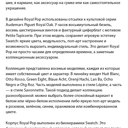
шее, в кармане, как аксессуар на сумке или как самостоятельное
украшение.
В дизайне Royal Pop использованы отсылки к культовой серии
Audemars Piguet Royal Oak. У часов восьмиугольный безель,
восемь шестигранных винтов и фактурный циферблат с мотивом
Petite Tapisserie. При этом модель сохраняет игровую эстетику
Swatch: яркие цвета, модульность, поп-арт настроение и
возможность выразить индивидуальный стиль. Это делает Royal
Pop не просто часами для определения времени, а заметным
коллекционным аксессуаром.
Коллекция представлена восемью моделями, каждая из которых
имеет собственный цвет и характер. В линейку входят Huit Blanc,
Otto Rosso, Green Eight, Blaue Acht, Orenji Hachi, Lan Ba, Ocho
Negro и Otg Roz. Часть моделей выполнена в стиле Lépine, а часть
— в стиле Savonnette. Такой подход делает коллекцию
разнообразной: можно выбрать более спокойный вариант в
белом или чёрно-белом исполнении либо яркую поп-арт модель
в розовом, зелёном, синем, оранжевом или комбинированном
цвете.
Корпус Royal Pop выполнен из биокерамики Swatch. Это