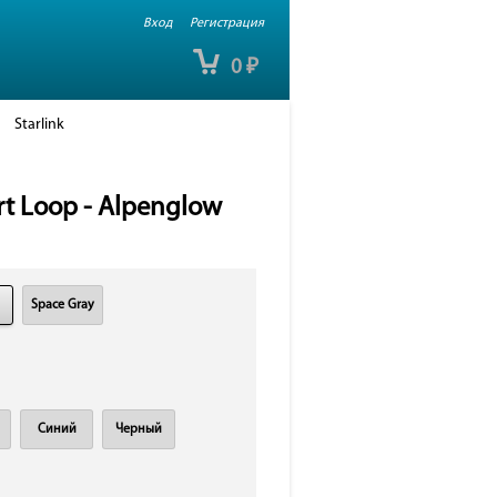
Вход
Регистрация
0
₽
Starlink
rt Loop - Alpenglow
Space Gray
Синий
Черный