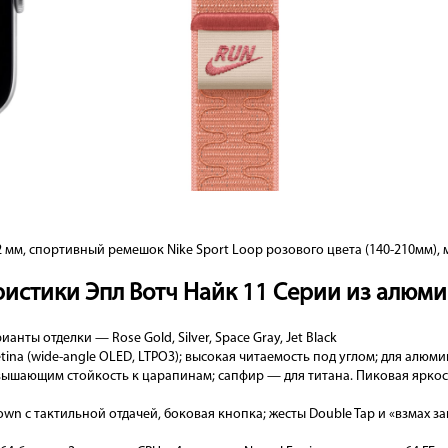
 мм, спортивный ремешок Nike Sport Loop розового цвета (140-210мм),
ристики Эпл Вотч Найк 11 Серии из алюм
нты отделки — Rose Gold, Silver, Space Gray, Jet Black
tina (wide-angle OLED, LTPO3); высокая читаемость под углом; для алюм
ышающим стойкость к царапинам; сапфир — для титана. Пиковая яркос
rown с тактильной отдачей, боковая кнопка; жесты Double Tap и «взмах зап