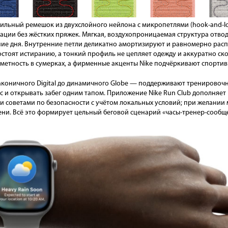
стильный ремешок из двухслойного нейлона с микропетлями (hook-and-lo
ации без жёстких пряжек. Мягкая, воздухопроницаемая структура отводи
ние дня. Внутренние петли деликатно амортизируют и равномерно расп
тоят истиранию, а тонкий профиль не цепляет одежду и аккуратно ск
етность в сумерках, а фирменные акценты Nike подчёркивают спортив
коничного Digital до динамичного Globe — поддерживают тренировоч
сс и открывать забег одним тапом. Приложение Nike Run Club дополняе
и советами по безопасности с учётом локальных условий; при желании
ни. Всё это формирует цельный беговой сценарий «часы-тренер-сообще