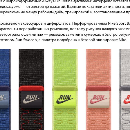
я с широкоформатным Always-On Retina-дисплеем: интерфейс остаётся ч
едсказуемо — от жестов до нажатий. Важные показатели активности, п
переключение между рабочим днём, тренировкой и восстановлением про
осистемой аксессуаров и циферблатов. Перфорированный Nike Sport Ba
 фрагменты переработанных ремешков, поэтому рисунок каждого экземп
светоотражающей нитью — ремешок заметен в сумерках и быстро регулир
готипом Run Swoosh, а палитра подобрана к беговой экипировке Nike.