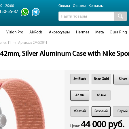
0 - 20:00
Оплата
Отзывы
Контакты
 150-55-87
d
Vision Pro
AirPods
Аксессуары
Hermes
Meta
Oura Ring
eries 11
→
Артикул: 2MGD041
 42mm, Silver Aluminum Case with Nike Spo
Jet Black
Rose Gold
Silver
42 мм
46 мм
Желтый
Розовый
Серый
44 000 руб.
Цена: