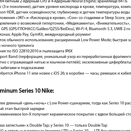
 64-битным 2-ядерным CPU и 4-ядерным Neural Engine; хранилище 64 ГБ
с (3-е поколение), датчик уровня кислорода в крови, температура, комп
коп HDR, датчик освещённости; глубиномер и датчик температуры воды
ожения «ЭКГ» и «Кислород в крови», «Сон» со стадиями и Sleep Score, 
едомления о возможной гипертонии, «Медикаменты», «Внимательность»,
 GPS (GPS/ГЛОНАСС/Galileo/QZSS/BeiDou), Wi-Fi 4, Bluetooth 5.3, UWB 2-
ионах; Apple Pay, GymKit, международный роуминг
ток обычного использования; расширенный Low Power Mode; быстрая з
и ночного трекинга
ия по ISO 22810:2010 и пылезащита IP6X
port Band (перфорация, уникальный узор из переработанных фрагменто
лотно с отражающей нитью и язычком-петлёй); эксклюзивные циферблаты 
озабегами и подсказками
буется iPhone 11 или новее с iOS 26; в коробке — часы, ремешок и кабел
minum Series 10 Nike:
олее длинный «день+ночь» с Low Power-сценарием, тогда как Series 10 р
ый этап быстрой зарядки
алюминиевое Ion-X получает керамическое покрытие с вдвое большей с
мах запястьем» к Double Tap; у Series 10 — только Double Tap