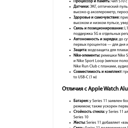
Процессор и память:
чип S10 с
Датчики:
ЭКГ, оптический пуль
высоко-g акселерометр, гирос
Здоровье и самочувствие:
прил
высоком и низком пульсе, ув
Связь и позиционирование:
L1
поддержка 5G в отдельных рег
Автономность и зарядка:
до су
первых процентов — для дня 
Защита:
водозащита для плаван
Nike-элементы:
ремешки Nike S
и Nike Sport Loop (мягкое по
Nike Run Club с планами, ауди
Совместимость и комплект:
тре
to USB-C (1 м)
Отличия с Apple Watch Alu
Батарея:
у Series 11 заявлен б
режимом; также ускорен перв
Стойкость стекла:
у Series 11 
Series 10
Жесты:
Series 11 добавляет «вз