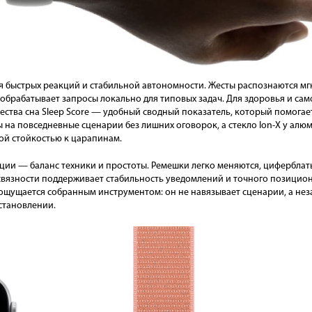
для быстрых реакций и стабильной автономности. Жесты распознаются 
ri обрабатывает запросы локально для типовых задач. Для здоровья и с
ства сна Sleep Score — удобный сводный показатель, который помогае
ы на повседневные сценарии без лишних оговорок, а стекло Ion-X у ал
й стойкостью к царапинам.
ции — баланс техники и простоты. Ремешки легко меняются, циферблат
 связности поддерживает стабильность уведомлений и точного позицион
e ощущается собранным инструментом: он не навязывает сценарии, а не
сстановлении.