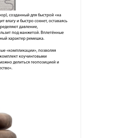
op), созданный для быстрой «на
т влагу и быстро сохнет, оставаясь
ределяют давление,
ользит под манжетой. Вплетённые
ный характер ремешка.
ные «компликации», позволяя
т комплект коучинговыми
 можно делиться геопозицией и
ство».