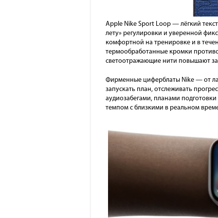
Apple Nike Sport Loop — лёгкий тек
лету» регулировки и уверенной фикс
комфортной на тренировке и в тече
термообработанные кромки противос
светоотражающие нити повышают зам
Фирменные циферблаты Nike — от ла
запускать план, отслеживать прогре
аудиозабегами, планами подготовки 
темпом с близкими в реальном време