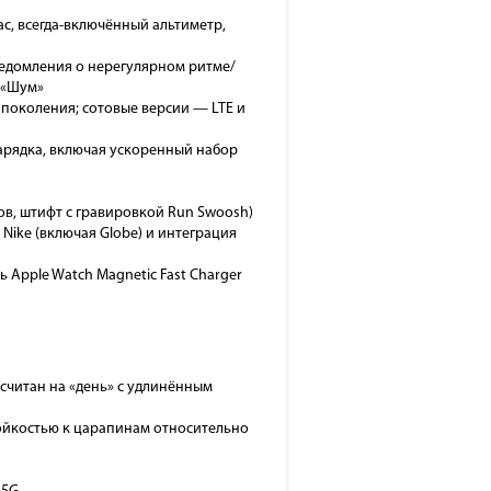
ас, всегда-включённый альтиметр,
уведомления о нерегулярном ритме/
 «Шум»
го поколения; сотовые версии — LTE и
арядка, включая ускоренный набор
в, штифт с гравировкой Run Swoosh)
Nike (включая Globe) и интеграция
ь Apple Watch Magnetic Fast Charger
ассчитан на «день» с удлинённым
тойкостью к царапинам относительно