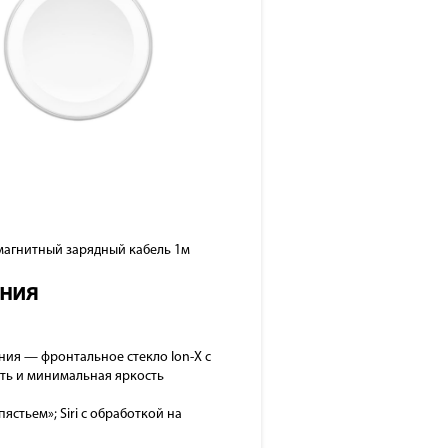
 магнитный зарядный кабель 1м
иния
иния — фронтальное стекло Ion-X с
ть и минимальная яркость
ястьем»; Siri с обработкой на