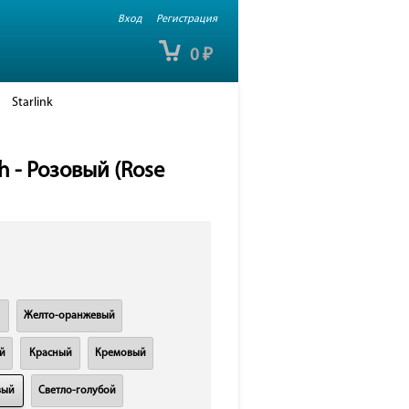
Вход
Регистрация
0
₽
Starlink
h - Розовый (Rose
Желто-оранжевый
й
Красный
Кремовый
вый
Светло-голубой