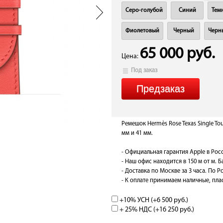
Серо-голубой
Синий
Тем
Фиолетовый
Черный
Черн
65 000 руб.
Цена:
Под заказ
Ремешок Hermès Rose Texas Single To
мм и 41 мм.
- Официальная гарантия Apple в Рос
- Наш офис находится в 150 м от м. 
- Доставка по Москве за 3 часа. По Ро
- К оплате принимаем наличные, плас
+10% УСН (+
6 500 руб.
)
+ 25% НДС (+
16 250 руб.
)