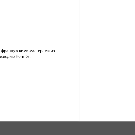
ую французскими мастерами из
наследию Hermès.