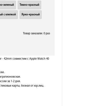
но-зеленый
Темно-красный
ый с клепкой
Ярко-красный
Товар заказали: 0 раз
ur - 42mm совместим с Apple Watch 40
сии.
Багратионовская.
ссии за 1-2 дня.
тиковые карты, безнал от юр.лиц.