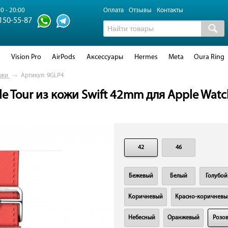
0 - 20:00
Оплата
Отзывы
Контакты
 150-55-87
d
Vision Pro
AirPods
Аксессуары
Hermes
Meta
Oura Ring
шки
→
Артикул: 9GLP4
e Tour из кожи Swift 42mm для Apple Watc
42
46
Бежевый
Белый
Голубой
Коричневый
Красно-коричневы
Небесный
Оранжевый
Розо