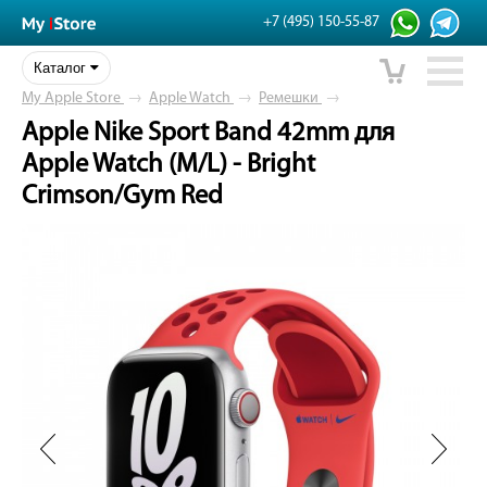
+7 (495) 150-55-87
Каталог
My Apple Store
→
Apple Watch
→
Ремешки
→
Apple Nike Sport Band 42mm для
Apple Watch (M/L) - Bright
Crimson/Gym Red