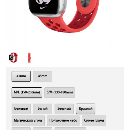
41mm
45mm
M/L (150-200mm)
S/M (130-180mm)
Бежевый
Белый
Зеленый
Красный
Магический уголь
Полуночное небо
Синее пламя