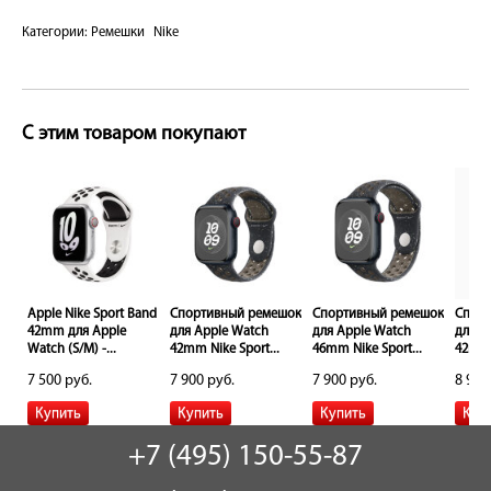
Категории:
Ремешки
Nike
С этим товаром покупают
шок
Apple Nike Sport Band
Спортивный ремешок
Спортивный ремешок
Спорт
42mm для Apple
для Apple Watch
для Apple Watch
для A
Watch (S/M) -...
42mm Nike Sport...
46mm Nike Sport...
42mm 
7 500 руб.
7 900 руб.
7 900 руб.
8 900
+7 (495) 150-55-87