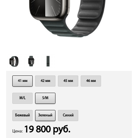
41 мм
42 мм
45 мм
46 мм
M/L
S/M
Бежевый
Зеленый
Синий
19 800 руб.
Цена: