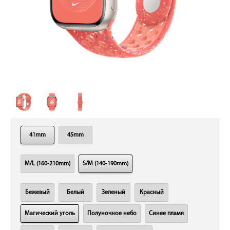
41mm
45mm
M/L (160-210mm)
S/M (140-190mm)
Бежевый
Белый
Зеленый
Красный
Магический уголь
Полуночное небо
Синее пламя