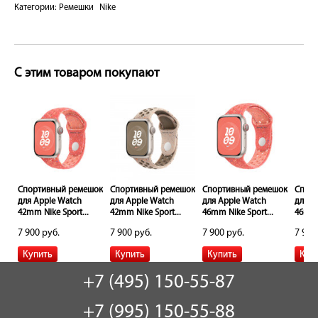
Категории:
Ремешки
Nike
С этим товаром покупают
шок
Спортивный ремешок
Спортивный ремешок
Спортивный ремешок
Спор
для Apple Watch
для Apple Watch
для Apple Watch
для A
42mm Nike Sport...
42mm Nike Sport...
46mm Nike Sport...
46mm 
7 900 руб.
7 900 руб.
7 900 руб.
7 900
+7 (495) 150-55-87
+7 (995) 150-55-88