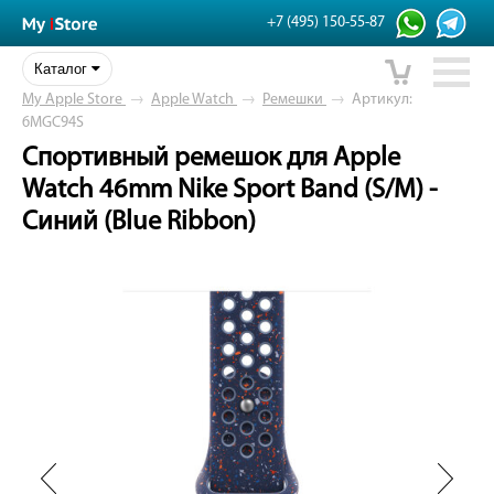
+7 (495) 150-55-87
Каталог
My Apple Store
→
Apple Watch
→
Ремешки
→
Артикул:
6MGC94S
Спортивный ремешок для Apple
Watch 46mm Nike Sport Band (S/M) -
Синий (Blue Ribbon)