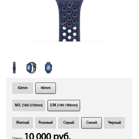
42mm
46mm
M/L (160-210mm)
S/M (140-190mm)
Желтый
Розовый
Серый
Синий
Черный
10 000 руб.
Цена: