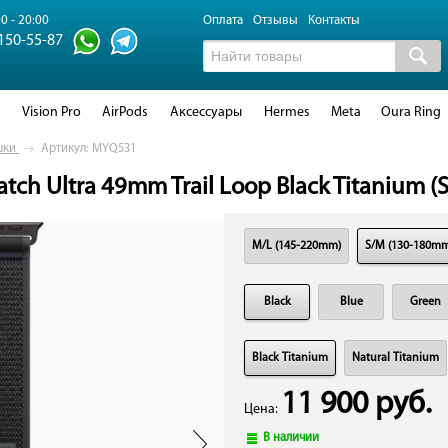
0 - 20:00
Оплата
Отзывы
Контакты
 150-55-87
d
Vision Pro
AirPods
Аксессуары
Hermes
Meta
Oura Ring
шки
→
Артикул: MYQ531
ch Ultra 49mm Trail Loop Black Titanium (S
M/L (145-220mm)
S/M (130-180m
Black
Blue
Green
Black Titanium
Natural Titanium
11 900 руб.
Цена:
В наличии