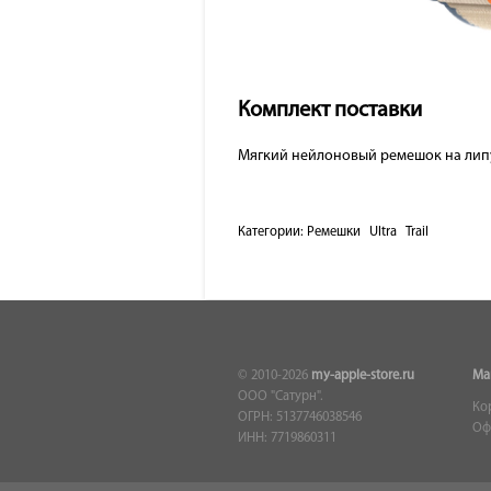
Комплект поставки
Мягкий нейлоновый ремешок на липу
Категории:
Ремешки
Ultra
Trail
© 2010-2026
my-apple-store.ru
Ма
ООО "Сатурн".
Ко
ОГРН: 5137746038546
Оф
ИНН: 7719860311