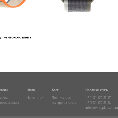
чке черного цвета
газин
Фото
Блог
Обратная связь
рзина
Фотопоток
Подписаться
+7 (495) 150-55-87
ормить заказ
my-apple-store.ru
+7 (995) 150-55-88
info@my-apple-store.ru