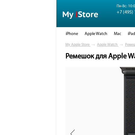
Пн-Вс: 10:0
+7 (495)
iPhone
Apple Watch
Mac
iPa
My Apple Store
→
Apple Watch
→
Реме
Ремешок для Apple Wat