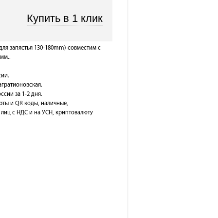
 (для запястья 130-180mm) совместим с
мм..
сии.
Багратионовская.
ссии за 1-2 дня.
рты и QR коды, наличные,
лиц с НДС и на УСН, криптовалюту