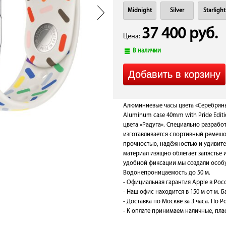
Midnight
Silver
Starlight
37 400 руб.
Цена:
В наличии
Алюминиевые часы цвета «Серебряный»
Aluminum case 40mm with Pride Edit
цвета «Радуга». Специально разрабо
изготавливается спортивный ремешо
прочностью, надёжностью и удивите
материал изящно облегает запястье 
удобной фиксации мы создали особую
Водонепроницаемость до 50 м.
- Официальная гарантия Apple в Рос
- Наш офис находится в 150 м от м. 
- Доставка по Москве за 3 часа. По Ро
- К оплате принимаем наличные, плас