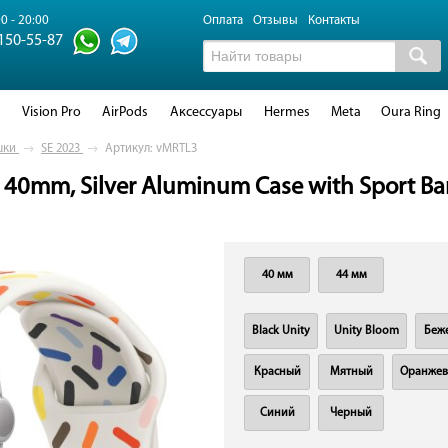
0 - 20:00
Оплата
Отзывы
Контакты
 150-55-87
d
Vision Pro
AirPods
Аксессуары
Hermes
Meta
Oura Ring
шки
→
SE 2023
→
Артикул: vMRTL3
 40mm, Silver Aluminum Case with Sport Ban
40 мм
44 мм
Black Unity
Unity Bloom
Беж
Красный
Мятный
Оранже
Синий
Черный