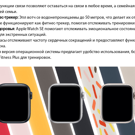
ункции связи позволяют оставаться на связи в любое время, а семейна
ей семьи.
с-трекер:
Эпл вотч се водонепроницаемы до 50 метров, что делает их 
же функционируют как фитнес-трекер, помогая отслеживать тренировки
доровья
: Apple Watch SE помогают отслеживать эмоциональное состоян
ля экстренных ситуаций.
асы отслеживают частоту сердечных сокращений и предоставляют фун
сна.
 версия операционной системы предлагает удобство использования, б
itness Plus для тренировок.