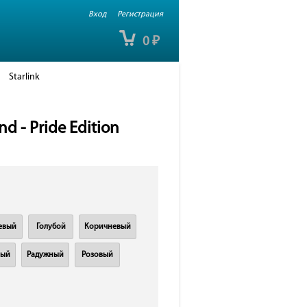
Вход
Регистрация
0
₽
Starlink
d - Pride Edition
евый
Голубой
Коричневый
вый
Радужный
Розовый