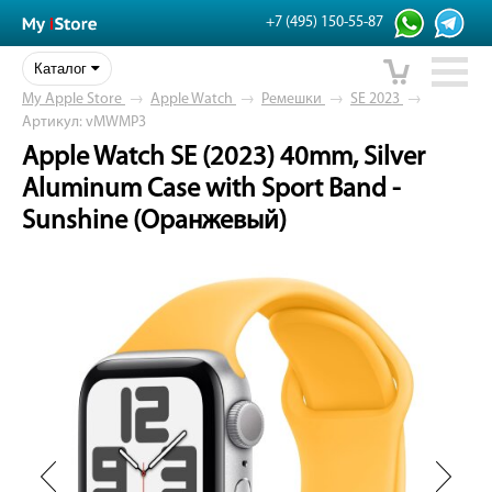
+7 (495) 150-55-87
Каталог
My Apple Store
→
Apple Watch
→
Ремешки
→
SE 2023
→
Артикул: vMWMP3
Apple Watch SE (2023) 40mm, Silver
Aluminum Case with Sport Band -
Sunshine (Оранжевый)