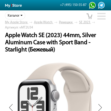
+7 (495) 150-55-87
Каталог
My Apple Store
→
Apple Watch
→
Ремешки
→
SE 2023
→
Артикул: vMT2U34
Apple Watch SE (2023) 44mm, Silver
Aluminum Case with Sport Band -
Starlight (Бежевый)