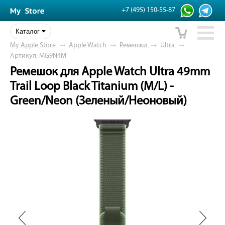
+7 (495) 150-55-87
Каталог
My Apple Store
→
Apple Watch
→
Ремешки
→
Ultra
→
Артикул: MG9N4M
Ремешок для Apple Watch Ultra 49mm
Trail Loop Black Titanium (M/L) -
Green/Neon (Зеленый/Неоновый)