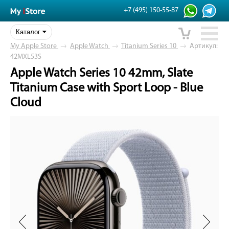
+7 (495) 150-55-87
Каталог
My Apple Store
→
Apple Watch
→
Titanium Series 10
→
Артикул:
42MXL53S
Apple Watch Series 10 42mm, Slate
Titanium Case with Sport Loop - Blue
Cloud