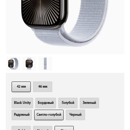
42 мм
46 мм
Black Unity
Бордовый
Голубой
Зеленый
Радужный
Светло-голубой
Черный