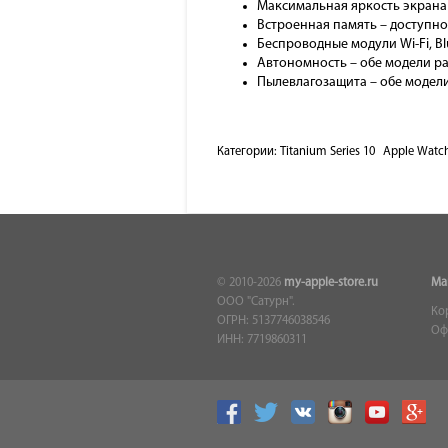
Максимальная яркость экрана 
Встроенная память – доступно 
Беспроводные модули Wi-Fi, Bl
Автономность – обе модели ра
Пылевлагозащита – обе модели
Категории:
Titanium Series 10
Apple Watc
© 2010-2026
my-apple-store.ru
Ма
ООО "Сатурн".
Ко
ОГРН: 5137746038546
Оф
ИНН: 7719860311