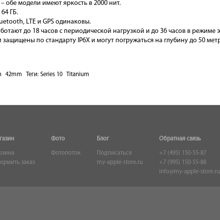
– обе модели имеют яркость в 2000 нит.
64 ГБ.
uetooth, LTE и GPS одинаковы.
ботают до 18 часов с периодической нагрузкой и до 36 часов в режиме
 защищены по стандарту IP6X и могут погружаться на глубину до 50 мет
h
42mm
Теги:
Series 10
Titanium
газин
Фото
Блог
Обратная связь
рзина
Фотопоток
Подписаться
+7 (495) 150-55-87
ормить заказ
my-apple-store.ru
+7 (995) 150-55-88
info@my-apple-store.ru