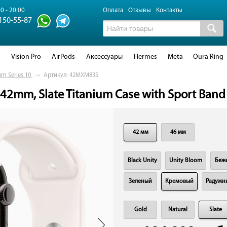
0 - 20:00
Оплата
Отзывы
Контакты
 150-55-87
d
Vision Pro
AirPods
Аксессуары
Hermes
Meta
Oura Ring
um Series 10
→
Артикул: 42MXM83S
 42mm, Slate Titanium Case with Sport Band 
42 мм
46 мм
Black Unity
Unity Bloom
Беж
Зеленый
Кремовый
Радужн
Gold
Natural
Slate