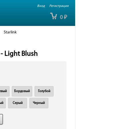
Вход
Регистрация
0
₽
Starlink
- Light Blush
евый
Бордовый
Голубой
ый
Серый
Черный