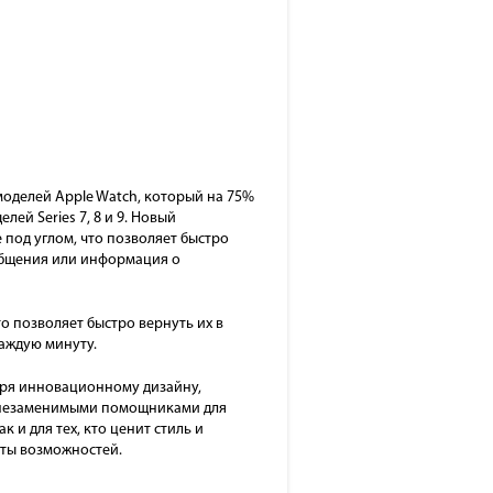
 моделей Apple Watch, который на 75%
елей Series 7, 8 и 9. Новый
под углом, что позволяет быстро
общения или информация о
то позволяет быстро вернуть их в
каждую минуту.
даря инновационному дизайну,
я незаменимыми помощниками для
к и для тех, кто ценит стиль и
нты возможностей.