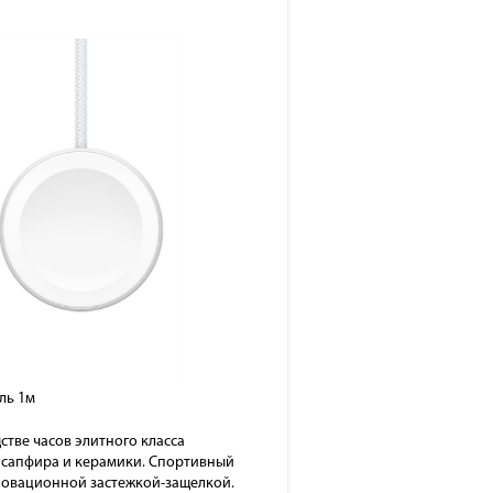
ль 1м
стве часов элитного класса
з сапфира и керамики. Спортивный
новационной застежкой-защелкой.