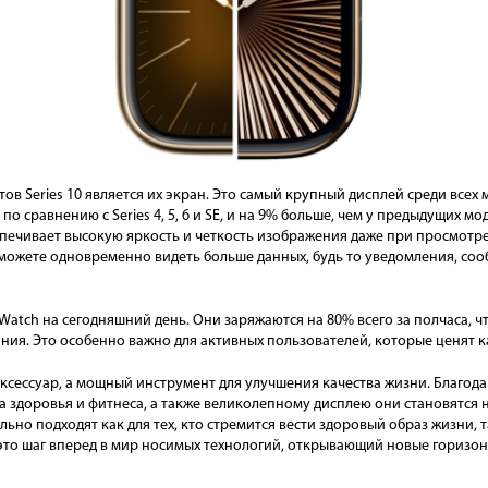
в Series 10 является их экран. Это самый крупный дисплей среди всех
 по сравнению с Series 4, 5, 6 и SE, и на 9% больше, чем у предыдущих мод
ечивает высокую яркость и четкость изображения даже при просмотре 
сможете одновременно видеть больше данных, будь то уведомления, со
 Watch на сегодняшний день. Они заряжаются на 80% всего за полчаса, ч
ния. Это особенно важно для активных пользователей, которые ценят 
аксессуар, а мощный инструмент для улучшения качества жизни. Благо
 здоровья и фитнеса, а также великолепному дисплею они становятс
ьно подходят как для тех, кто стремится вести здоровый образ жизни, та
— это шаг вперед в мир носимых технологий, открывающий новые горизо