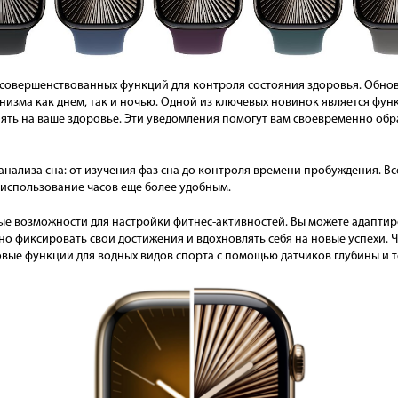
усовершенствованных функций для контроля состояния здоровья. Обно
низма как днем, так и ночью. Одной из ключевых новинок является фу
иять на ваше здоровье. Эти уведомления помогут вам своевременно обр
анализа сна: от изучения фаз сна до контроля времени пробуждения. Вс
т использование часов еще более удобным.
овые возможности для настройки фитнес-активностей. Вы можете адаптир
чно фиксировать свои достижения и вдохновлять себя на новые успехи.
вые функции для водных видов спорта с помощью датчиков глубины и 