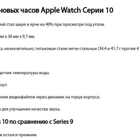
новых часов Apple Watch Серии 10
лей стал шире и ярче на 40% при просмотре под углом.
мм x 36 мм x 9,7 мм.
езначительно; титановые стали легче стальных (34.4 и 41.7 г против 42.3
 датчик температуры воды.
нут.
ния медиафайлов через динамик на торце корпуса.
 для улучшения качества звука.
 10 по сравнению с Series 9
 остался прежним.