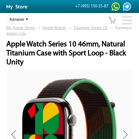
+7 (495) 150-55-87
Каталог
My Apple Store
→
Apple Watch
→
Titanium Series 10
→
Артикул:
46MXL53N
Apple Watch Series 10 46mm, Natural
Titanium Case with Sport Loop - Black
Unity