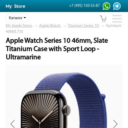
+7 (495) 150-55-87
Каталог
My Apple Store
→
Apple Watch
→
Titanium Series 10
→
Артикул:
46MXL73S
Apple Watch Series 10 46mm, Slate
Titanium Case with Sport Loop -
Ultramarine