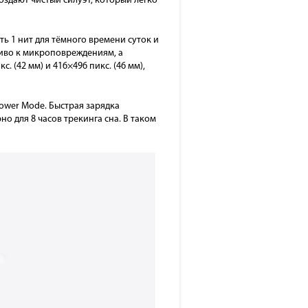
оздают чистый силуэт, который легко
ь 1 нит для тёмного времени суток и
чиво к микроповреждениям, а
 (42 мм) и 416×496 пикс. (46 мм),
ower Mode. Быстрая зарядка
но для 8 часов трекинга сна. В таком