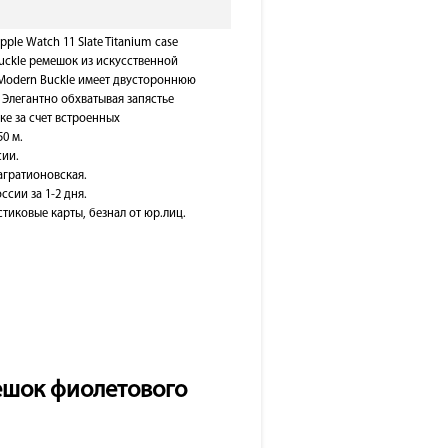
ple Watch 11 Slate Titanium case
uckle ремешок из искусственной
Modern Buckle имеет двустороннюю
 Элегантно обхватывая запястье
е за счет встроенных
0 м.
сии.
Багратионовская.
ссии за 1-2 дня.
тиковые карты, безнал от юр.лиц.
мешок фиолетового