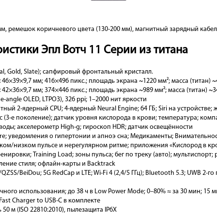
мм, ремешок коричневого цвета (130-200 мм), магнитный зарядный кабел
истики Эпл Вотч 11 Серии из титана
al, Gold, Slate); сапфировый фронтальный кристалл.
:
46×39×9,7 мм; 416×496 пикс.; площадь экрана ~1220 мм²; масса (титан) ~4
:
42×36×9,7 мм; 374×446 пикс.; площадь экрана ~989 мм²; масса (титан) ~34
e-angle OLED, LTPO3), 326 ppi; 1–2000 нит яркости
итный 2-ядерный CPU; 4-ядерный Neural Engine; 64 ГБ; Siri на устройстве;
с (3-е поколение); датчик уровня кислорода в крови; температура; комп
 воды; акселерометр High-g; гироскоп HDR; датчик освещённости
re; уведомления о гипертонии и апноэ сна; Медикаменты; Внимательнос
ком/низком пульсе и нерегулярном ритме; приложения «Кислород в кро
нировки; Training Load; зоны пульса; бег по треку (авто); мультиспор
ение стиля; офлайн-карты и Backtrack
ZSS/BeiDou; 5G RedCap и LTE; Wi-Fi 4 (2,4/5 ГГц); Bluetooth 5.3; UWB 2-го
чного использования; до 38 ч в Low Power Mode; 0–80% ≈ за 30 мин; 15 ми
Fast Charger to USB-C в комплекте
0 м (ISO 22810:2010), пылезащита IP6X