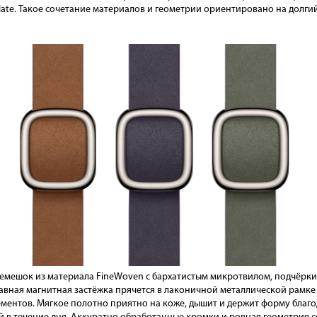
 Slate. Такое сочетание материалов и геометрии ориентировано на долг
ремешок из материала FineWoven с бархатистым микротвилом, подчёр
тавная магнитная застёжка прячется в лаконичной металлической рамк
ементов. Мягкое полотно приятно на коже, дышит и держит форму благ