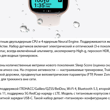
тным двухъядерным CPU и 4-ядерным Neural Engine. Поддерживаются жес
ойстве. Набор датчиков включает электрический и оптический (3-е покол
пас, всегда-включённый альтиметр, акселерометр High-g, гироскоп HDR,
 для водных тренировок.
ены количественные метрики нового поколения: Sleep Score (оценка сн
 апноэ сна. На стороне активности — настраиваемые тренировки, Train
вой дорожки, продвинутые велометрические параметры (FTP, Power Zon
 для треккинга вне сети.
поддержкой ГЛОНАСС/Galileo/QZSS/BeiDou, Wi-Fi 4, Bluetooth 5.3, втор
es 11, поддержка 5G RedCap наряду с LTE. Модель с титановым корпусом п
итной зарядки USB-C. Такой набор делает «титановую» конфигурацию с