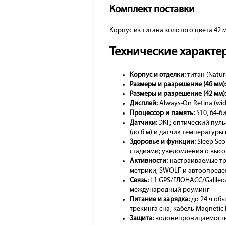
Комплект поставки
Корпус из титана золотого цвета 42 
Технические характер
Корпус и отделки:
титан (Natur
Размеры и разрешение (46 мм)
Размеры и разрешение (42 мм)
Дисплей:
Always-On Retina (wid
Процессор и память:
S10, 64-б
Датчики:
ЭКГ; оптический пуль
(до 6 м) и датчик температуры
Здоровье и функции:
Sleep Sco
стадиями; уведомления о высо
Активности:
настраиваемые тре
метрики; SWOLF и автоопредел
Связь:
L1 GPS/ГЛОНАСС/Galileo/Q
международный роуминг
Питание и зарядка:
до 24 ч обы
трекинга сна; кабель Magnetic 
Защита:
водонепроницаемость 5