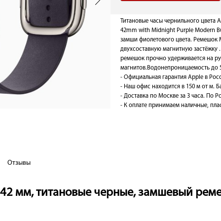
Титановые часы чернильного цвета Ap
42mm with Midnight Purple Modern B
замши фиолетового цвета. Ремешок 
двухсоставную магнитную застёжку .
ремешок прочно удерживается на рук
магнитов.Водонепроницаемость до 5
- Официальная гарантия Apple в Рос
- Наш офис находится в 150 м от м. 
- Доставка по Москве за 3 часа. По Ро
- К оплате принимаем наличные, плас
Отзывы
1 42 мм, титановые черные, замшевый ре