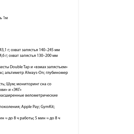
ь 1м
3,1 г; охват запястья 140–245 мм
,6 г; охват запястья 130–200 мм
 жесты Double Tap и «взмах запястьем»
ас; альтиметр Always-On; глубиномер
ть; Шум; мониторинг сна со
ви» и «ЭКГ»
т; расширенные велометрические
 поколения; Apple Pay; GymKit;
н ≈ до 8 ч работы; 5 мин ≈ до 8 ч