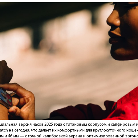
ремиальная версия часов 2025 года с титановым корпусом и сапфировы
atch на сегодня, что делает их комфортными для круглосуточного ношен
мм и 46 мм — с точной калибровкой экрана и оптимизированной эргоно