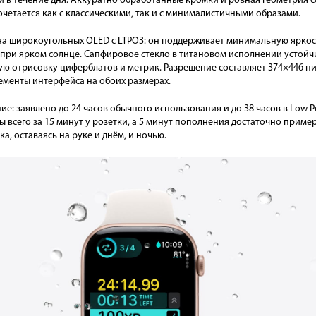
й в течение дня. Аккуратно обработанные кромки и ровная геометрия с
очетается как с классическими, так и с минималистичными образами.
на широкоугольных OLED с LTPO3: он поддерживает минимальную яркост
и при ярком солнце. Сапфировое стекло в титановом исполнении устой
ую отрисовку циферблатов и метрик. Разрешение составляет 374×446 пикс.
лементы интерфейса на обоих размерах.
: заявлено до 24 часов обычного использования и до 38 часов в Low P
ы всего за 15 минут у розетки, а 5 минут пополнения достаточно пример
а, оставаясь на руке и днём, и ночью.