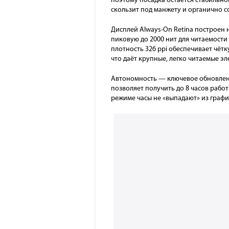
поэтому посадка остаётся стабильно
скользит под манжету и органично с
Дисплей Always-On Retina построен 
пиковую до 2000 нит для читаемост
плотность 326 ppi обеспечивает чётк
что даёт крупные, легко читаемые э
Автономность — ключевое обновление
позволяет получить до 8 часов работ
режиме часы не «выпадают» из график