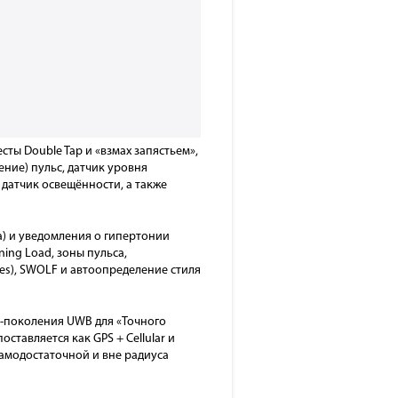
ты Double Tap и «взмах запястьем»,
ение) пульс, датчик уровня
 датчик освещённости, а также
а) и уведомления о гипертонии
ing Load, зоны пульса,
es), SWOLF и автоопределение стиля
ой-поколения UWB для «Точного
оставляется как GPS + Cellular и
амодостаточной и вне радиуса