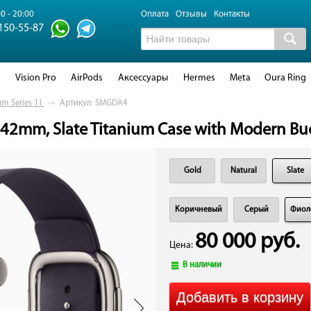
0 - 20:00
Оплата
Отзывы
Контакты
 150-55-87
d
Vision Pro
AirPods
Аксессуары
Hermes
Meta
Oura Ring
um Series 11
→
Артикул: SMGDA4
 42mm, Slate Titanium Case with Modern Buc
Gold
Natural
Slate
Коричневый
Серый
Фиол
80 000 руб.
Цена:
В наличии