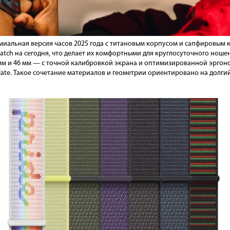
ремиальная версия часов 2025 года с титановым корпусом и сапфировы
atch на сегодня, что делает их комфортными для круглосуточного ношен
мм и 46 мм — с точной калибровкой экрана и оптимизированной эргоно
 Slate. Такое сочетание материалов и геометрии ориентировано на долг