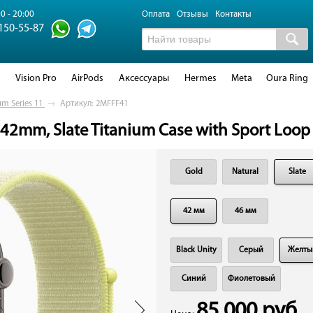
0 - 20:00
Оплата
Отзывы
Контакты
 150-55-87
d
Vision Pro
AirPods
Аксессуары
Hermes
Meta
Oura Ring
um Series 11
→
Артикул: 2MFFF41
 42mm, Slate Titanium Case with Sport Loop
Gold
Natural
Slate
42 мм
46 мм
Black Unity
Cерый
Желты
Синий
Фиолетовый
85 000 руб.