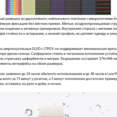
ьный ремешок из двухслойного нейлонового плетения с микропетлями (
дёжную фиксацию без жёстких пряжек. Мягкая, воздухопроницаемая струк
ом ношении и активных тренировках. Внутренняя сторона с мягкими п
ля стойкости к истиранию, а низкий профиль не цепляет одежду и акк
на широкоугольных OLED с LTPO3: он поддерживает минимальную яркост
и при ярком солнце. Сапфировое стекло в титановом исполнении устой
ую отрисовку циферблатов и метрик. Разрешение составляет 374×446 пикс.
лементы интерфейса на обоих размерах.
: заявлено до 24 часов обычного использования и до 38 часов в Low P
ы всего за 15 минут у розетки, а 5 минут пополнения достаточно пример
а, оставаясь на руке и днём, и ночью.