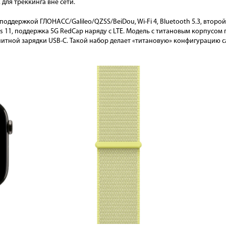
 для треккинга вне сети.
поддержкой ГЛОНАСС/Galileo/QZSS/BeiDou, Wi-Fi 4, Bluetooth 5.3, втор
es 11, поддержка 5G RedCap наряду с LTE. Модель с титановым корпусом п
итной зарядки USB-C. Такой набор делает «титановую» конфигурацию с