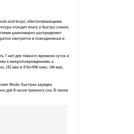
hook-and-loop), обеспечивающими
тура отводит влагу и быстро сохнет,
етлями равномерно распределяет
уратно смотрится в повседневных и
ь 1 нит для тёмного времени суток и
чиво к микроповреждениям, а
 (42 мм) и 416×496 пикс. (46 мм),
ower Mode. Быстрая зарядка
но для 8 часов трекинга сна. В таком