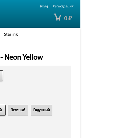
Вход
Регистрация
0
₽
Starlink
 - Neon Yellow
й
Зеленый
Радужный