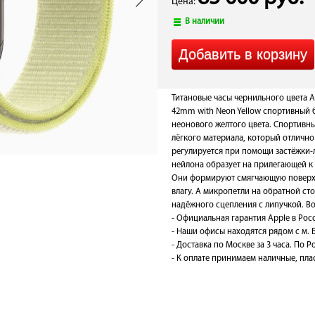
Цена:
В наличии
Титановые часы чернильного цвета Ap
42mm with Neon Yellow спортивный б
неонового желтого цвета. Спортивны
лёгкого материала, который отлично
регулируется при помощи застёжки-
нейлона образует на прилегающей к 
Они формируют смягчающую поверхн
влагу. А микропетли на обратной с
надёжного сцепления с липучкой. В
- Официальная гарантия Apple в Рос
- Наши офисы находятся рядом с м. 
- Доставка по Москве за 3 часа. По Ро
- К оплате принимаем наличные, плас