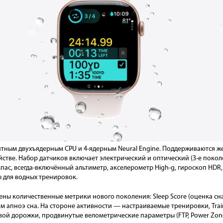
тным двухъядерным CPU и 4-ядерным Neural Engine. Поддерживаются жес
ойстве. Набор датчиков включает электрический и оптический (3-е покол
пас, всегда-включённый альтиметр, акселерометр High-g, гироскоп HDR,
 для водных тренировок.
ены количественные метрики нового поколения: Sleep Score (оценка сн
 апноэ сна. На стороне активности — настраиваемые тренировки, Train
вой дорожки, продвинутые велометрические параметры (FTP, Power Zon