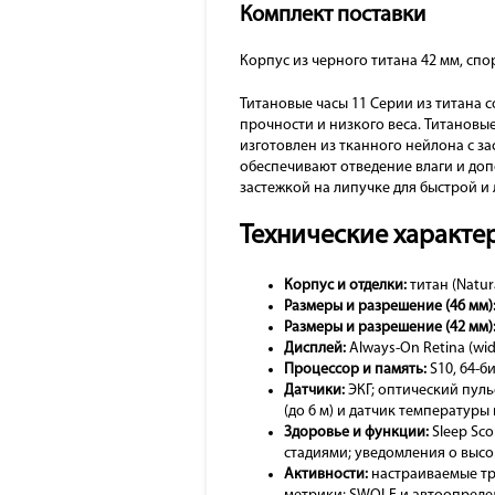
Комплект поставки
Корпус из черного титана 42 мм, сп
Титановые часы 11 Серии из титана 
прочности и низкого веса. Титановы
изготовлен из тканного нейлона с з
обеспечивают отведение влаги и до
застежкой на липучке для быстрой и
Технические характер
Корпус и отделки:
титан (Natur
Размеры и разрешение (46 мм)
Размеры и разрешение (42 мм)
Дисплей:
Always-On Retina (wid
Процессор и память:
S10, 64-б
Датчики:
ЭКГ; оптический пуль
(до 6 м) и датчик температуры
Здоровье и функции:
Sleep Sco
стадиями; уведомления о высо
Активности:
настраиваемые тре