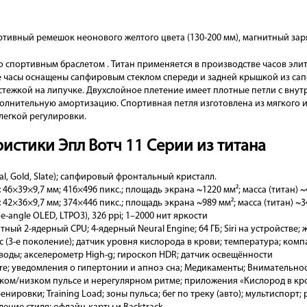
ортивный ремешок неонового желтого цвета (130-200 мм), магнитный за
со спортивным браслетом . Титан применяется в производстве часов эли
е часы оснащены сапфировым стеклом спереди и задней крышкой из сап
астежкой на липучке. Двухслойное плетение имеет плотные петли с вну
полнительную амортизацию. Спортивная петля изготовлена из мягкого 
 легкой регулировки.
истики Эпл Вотч 11 Серии из титана
al, Gold, Slate); сапфировый фронтальный кристалл.
:
46×39×9,7 мм; 416×496 пикс.; площадь экрана ~1220 мм²; масса (титан) ~4
:
42×36×9,7 мм; 374×446 пикс.; площадь экрана ~989 мм²; масса (титан) ~34
e-angle OLED, LTPO3), 326 ppi; 1–2000 нит яркости
итный 2-ядерный CPU; 4-ядерный Neural Engine; 64 ГБ; Siri на устройстве;
с (3-е поколение); датчик уровня кислорода в крови; температура; комп
 воды; акселерометр High-g; гироскоп HDR; датчик освещённости
re; уведомления о гипертонии и апноэ сна; Медикаменты; Внимательнос
ком/низком пульсе и нерегулярном ритме; приложения «Кислород в кро
нировки; Training Load; зоны пульса; бег по треку (авто); мультиспор