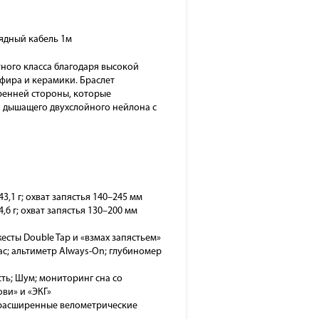
рядный кабель 1м
тного класса благодаря высокой
фира и керамики. Браслет
тренней стороны, которые
и дышащего двухслойного нейлона с
3,1 г; охват запястья 140–245 мм
,6 г; охват запястья 130–200 мм
 жесты Double Tap и «взмах запястьем»
ас; альтиметр Always-On; глубиномер
ть; Шум; мониторинг сна со
ви» и «ЭКГ»
т; расширенные велометрические