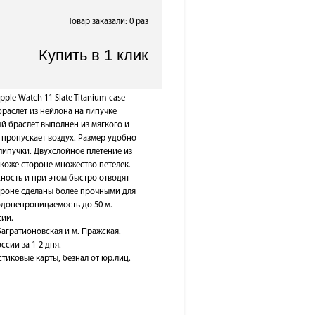
Товар заказали: 0 раз
ple Watch 11 Slate Titanium case
раслет из нейлона на липучке
й браслет выполнен из мягкого и
 пропускает воздух. Размер удобно
липучки. Двухслойное плетение из
коже стороне множество петелек.
ость и при этом быстро отводят
тороне сделаны более прочными для
одонепроницаемость до 50 м.
сии.
Багратионовская и м. Пражская.
ссии за 1-2 дня.
тиковые карты, безнал от юр.лиц.