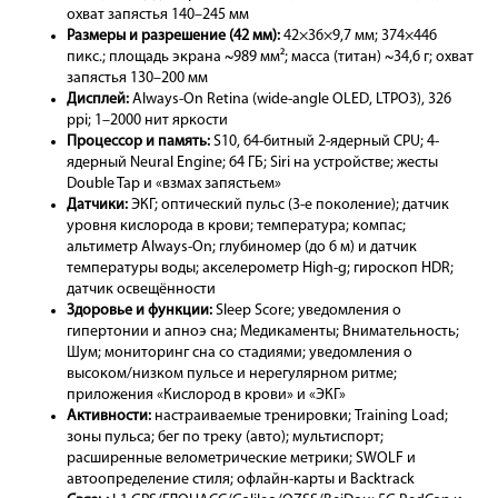
охват запястья 140–245 мм
Размеры и разрешение (42 мм):
42×36×9,7 мм; 374×446
пикс.; площадь экрана ~989 мм²; масса (титан) ~34,6 г; охват
запястья 130–200 мм
Дисплей:
Always-On Retina (wide-angle OLED, LTPO3), 326
ppi; 1–2000 нит яркости
Процессор и память:
S10, 64-битный 2-ядерный CPU; 4-
ядерный Neural Engine; 64 ГБ; Siri на устройстве; жесты
Double Tap и «взмах запястьем»
Датчики:
ЭКГ; оптический пульс (3-е поколение); датчик
уровня кислорода в крови; температура; компас;
альтиметр Always-On; глубиномер (до 6 м) и датчик
температуры воды; акселерометр High-g; гироскоп HDR;
датчик освещённости
Здоровье и функции:
Sleep Score; уведомления о
гипертонии и апноэ сна; Медикаменты; Внимательность;
Шум; мониторинг сна со стадиями; уведомления о
высоком/низком пульсе и нерегулярном ритме;
приложения «Кислород в крови» и «ЭКГ»
Активности:
настраиваемые тренировки; Training Load;
зоны пульса; бег по треку (авто); мультиспорт;
расширенные велометрические метрики; SWOLF и
автоопределение стиля; офлайн-карты и Backtrack