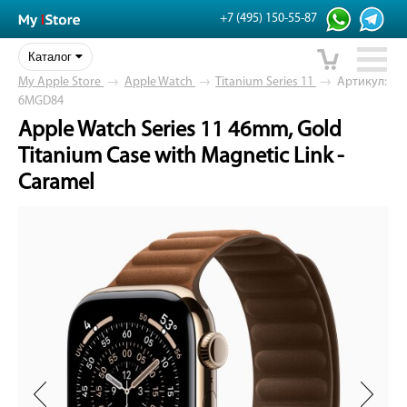
+7 (495) 150-55-87
Каталог
My Apple Store
→
Apple Watch
→
Titanium Series 11
→
Артикул:
6MGD84
Apple Watch Series 11 46mm, Gold
Titanium Case with Magnetic Link -
Caramel