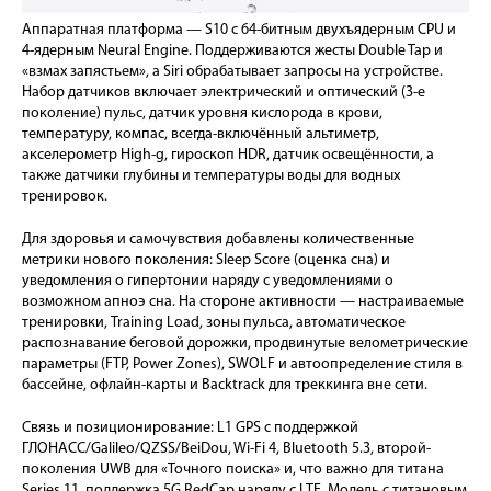
Аппаратная платформа — S10 с 64-битным двухъядерным CPU и
4-ядерным Neural Engine. Поддерживаются жесты Double Tap и
«взмах запястьем», а Siri обрабатывает запросы на устройстве.
Набор датчиков включает электрический и оптический (3-е
поколение) пульс, датчик уровня кислорода в крови,
температуру, компас, всегда-включённый альтиметр,
акселерометр High-g, гироскоп HDR, датчик освещённости, а
также датчики глубины и температуры воды для водных
тренировок.
Для здоровья и самочувствия добавлены количественные
метрики нового поколения: Sleep Score (оценка сна) и
уведомления о гипертонии наряду с уведомлениями о
возможном апноэ сна. На стороне активности — настраиваемые
тренировки, Training Load, зоны пульса, автоматическое
распознавание беговой дорожки, продвинутые велометрические
параметры (FTP, Power Zones), SWOLF и автоопределение стиля в
бассейне, офлайн-карты и Backtrack для треккинга вне сети.
Связь и позиционирование: L1 GPS с поддержкой
ГЛОНАСС/Galileo/QZSS/BeiDou, Wi-Fi 4, Bluetooth 5.3, второй-
поколения UWB для «Точного поиска» и, что важно для титана
Series 11, поддержка 5G RedCap наряду с LTE. Модель с титановым