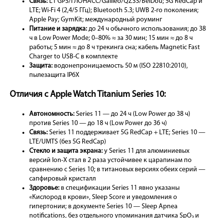
Связь:
L1 GPS/ГЛОНАСС/Galileo/QZSS/BeiDou; 5G RedCap и
LTE; Wi-Fi 4 (2,4/5 ГГц); Bluetooth 5.3; UWB 2-го поколения;
Apple Pay; GymKit; международный роуминг
Питание и зарядка:
до 24 ч обычного использования; до 38
ч в Low Power Mode; 0–80% ≈ за 30 мин; 15 мин ≈ до 8 ч
работы; 5 мин ≈ до 8 ч трекинга сна; кабель Magnetic Fast
Charger to USB-C в комплекте
Защита:
водонепроницаемость 50 м (ISO 22810:2010),
пылезащита IP6X
Отличия с Apple Watch Titanium Series 10:
Автономность:
Series 11 — до 24 ч (Low Power до 38 ч)
против Series 10 — до 18 ч (Low Power до 36 ч)
Связь:
Series 11 поддерживает 5G RedCap + LTE; Series 10 —
LTE/UMTS (без 5G RedCap)
Стекло и защита экрана:
у Series 11 для алюминиевых
версий Ion-X стал в 2 раза устойчивее к царапинам по
сравнению с Series 10; в титановых версиях обеих серий —
сапфировый кристалл
Здоровье:
в спецификации Series 11 явно указаны
«Кислород в крови», Sleep Score и уведомления о
гипертонии; в документе Series 10 — Sleep Apnea
notifications, без отдельного упоминания датчика SpO₂ и