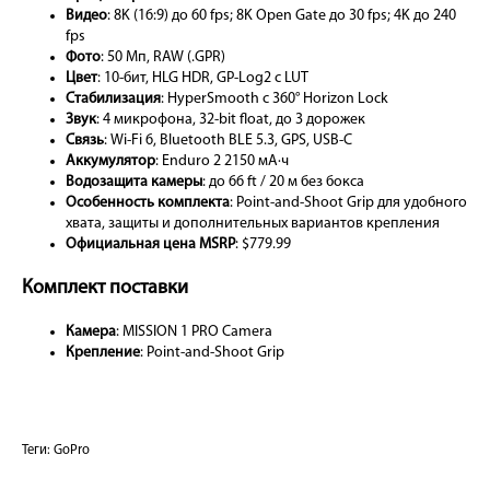
Видео
: 8K (16:9) до 60 fps; 8K Open Gate до 30 fps; 4K до 240
fps
Фото
: 50 Мп, RAW (.GPR)
Цвет
: 10-бит, HLG HDR, GP-Log2 с LUT
Стабилизация
: HyperSmooth с 360° Horizon Lock
Звук
: 4 микрофона, 32-bit float, до 3 дорожек
Связь
: Wi‑Fi 6, Bluetooth BLE 5.3, GPS, USB‑C
Аккумулятор
: Enduro 2 2150 мА·ч
Водозащита камеры
: до 66 ft / 20 м без бокса
Особенность комплекта
: Point-and-Shoot Grip для удобного
хвата, защиты и дополнительных вариантов крепления
Официальная цена MSRP
: $779.99
Комплект поставки
Камера
: MISSION 1 PRO Camera
Крепление
: Point-and-Shoot Grip
Теги:
GoPro