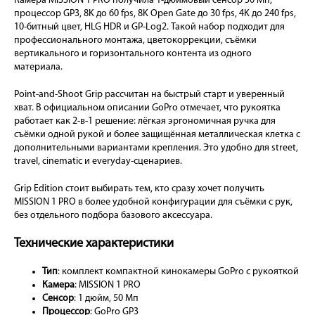
Камера MISSION 1 PRO получила 1-дюймовый сенсор 50 Мп,
процессор GP3, 8K до 60 fps, 8K Open Gate до 30 fps, 4K до 240 fps,
10-битный цвет, HLG HDR и GP-Log2. Такой набор подходит для
профессионального монтажа, цветокоррекции, съёмки
вертикального и горизонтального контента из одного
материала.
Point-and-Shoot Grip рассчитан на быстрый старт и уверенный
хват. В официальном описании GoPro отмечает, что рукоятка
работает как 2-в-1 решение: лёгкая эргономичная ручка для
съёмки одной рукой и более защищённая металлическая клетка с
дополнительными вариантами крепления. Это удобно для street,
travel, cinematic и everyday-сценариев.
Grip Edition стоит выбирать тем, кто сразу хочет получить
MISSION 1 PRO в более удобной конфигурации для съёмки с рук,
без отдельного подбора базового аксессуара.
Технические характеристики
Тип
: комплект компактной кинокамеры GoPro с рукояткой
Камера
: MISSION 1 PRO
Сенсор
: 1 дюйм, 50 Мп
Процессор
: GoPro GP3