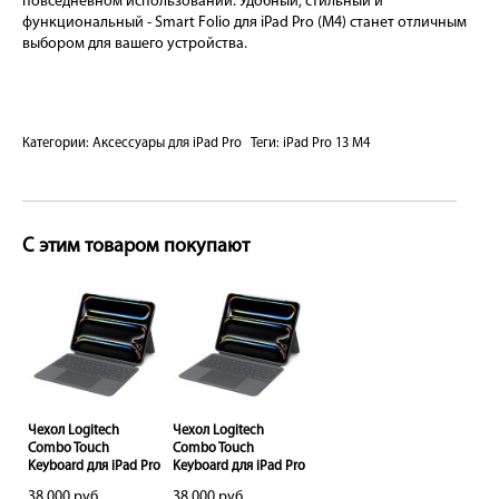
повседневном использовании. Удобный, стильный и
функциональный - Smart Folio для iPad Pro (M4) станет отличным
выбором для вашего устройства.
Категории:
Аксессуары для iPad Pro
Теги:
iPad Pro 13 M4
С этим товаром покупают
Чехол Logitech
Чехол Logitech
Combo Touch
Combo Touch
Pro
Keyboard для iPad Pro
Keyboard для iPad Pro
13 M4
13 M4
38 000 руб.
38 000 руб.