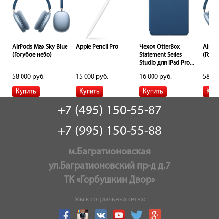
AirPods Max Sky Blue
Apple Pencil Pro
Чехол OtterBox
AirPo
(Голубое небо)
Statement Series
(Голу
..
Studio для iPad Pro...
58 000 руб.
15 000 руб.
16 000 руб.
58 00
+7 (495) 150-55-87
+7 (995) 150-55-88
м.Багратионовская
ул.Багратионовский пр-д д.7
ТК «Горбушкин Двор»
Мы в социальных сетях: