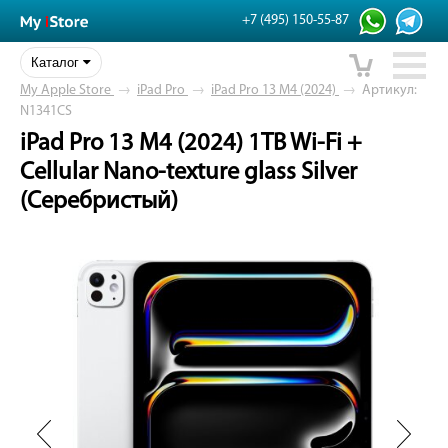
+7 (495) 150-55-87
Каталог
My Apple Store
→
iPad Pro
→
iPad Pro 13 M4 (2024)
→
Артикул:
N1341CS
iPad Pro 13 M4 (2024) 1TB Wi-Fi +
Cellular Nano-texture glass Silver
(Серебристый)