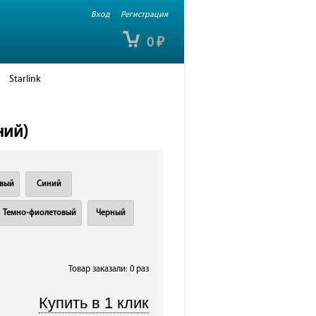
Вход
Регистрация
0
₽
Starlink
ний)
вый
Синий
Темно-фиолетовый
Черный
Товар заказали: 0 раз