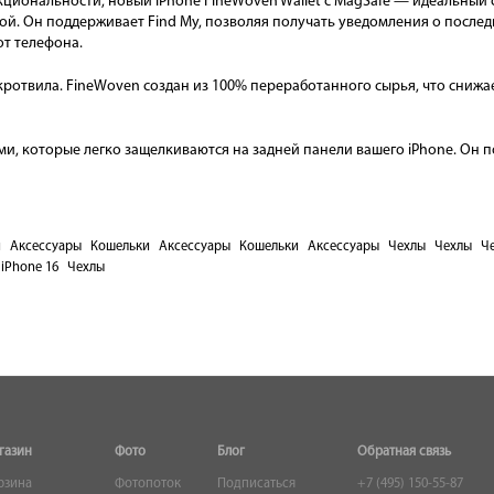
кциональности, новый iPhone FineWoven Wallet с MagSafe — идеальный
кой. Он поддерживает Find My, позволяя получать уведомления о посл
от телефона.
ротвила. FineWoven создан из 100% переработанного сырья, что снижа
 которые легко защелкиваются на задней панели вашего iPhone. Он по
и
Аксессуары
Кошельки
Аксессуары
Кошельки
Аксессуары
Чехлы
Чехлы
Че
 iPhone 16
Чехлы
газин
Фото
Блог
Обратная связь
рзина
Фотопоток
Подписаться
+7 (495) 150-55-87