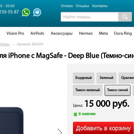
0 - 20:00
Оплата
Отзывы
Контакты
 150-55-87
d
Vision Pro
AirPods
Аксессуары
Hermes
Meta
Oura Ring
Чехлы
→
Артикул: MA6X4
я iPhone с MagSafe - Deep Blue (Темно-си
Бордовый
Зеленый
Оранже
Темно-зеленый
Темно-синий
15 000 руб.
Цена:
В наличии