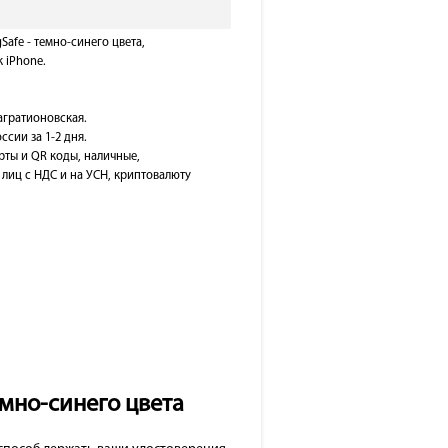
afe - темно-синего цвета,
 iPhone.
Багратионовская.
ссии за 1-2 дня.
рты и QR коды, наличные,
лиц с НДС и на УСН, криптовалюту
емно-синего цвета