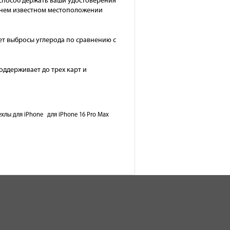
 способ держать ваши удостоверения
еднем известном местоположении
ет выбросы углерода по сравнению с
ддерживает до трех карт и
хлы для iPhone
для iPhone 16 Pro Max