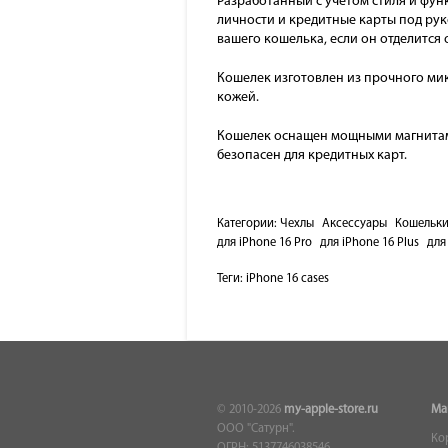
Разработанный с учетом стиля и фун
личности и кредитные карты под ру
вашего кошелька, если он отделится 
Кошелек изготовлен из прочного мик
кожей.
Кошелек оснащен мощными магнитами,
безопасен для кредитных карт.
Категории:
Чехлы
Аксессуары
Кошельк
для iPhone 16 Pro
для iPhone 16 Plus
для
Теги:
iPhone 16 cases
© 2010-2026
my-apple-store.ru
Ма
ООО "Сатурн".
Ко