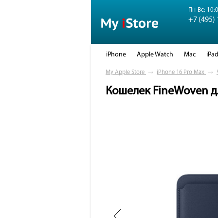
Пн-Вс: 10:0
+7 (495)
iPhone
Apple Watch
Mac
iPa
My Apple Store
→
iPhone 16 Pro Max
→
Кошелек FineWoven дл