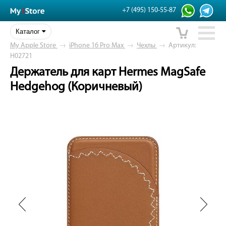
+7 (495) 150-55-87
Каталог
My Apple Store
→
iPhone 16 Pro Max
→
Чехлы
→
Артикул:
H02721
Держатель для карт Hermes MagSafe
Hedgehog (Коричневый)