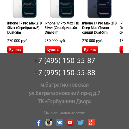
iPhone 17 Pro Max 2TB
iPhone 17 Pro Max 1TB
iPhone 17 Pro Max 2TB
iPhon
ge
Silver (Серебристый)
Silver (Серебристый)
Deep Blue (Темно-
Deep 
Dual-Sim
Dual-Sim
синий) Dual-Sim
синий
270 000 руб.
250 000 руб.
270 000 руб.
158 0
+7 (495) 150-55-87
+7 (995) 150-55-88
м.Багратионовская
ул.Багратионовский пр-д д.7
ТК «Горбушкин Двор»
Мы в социальных сетях: