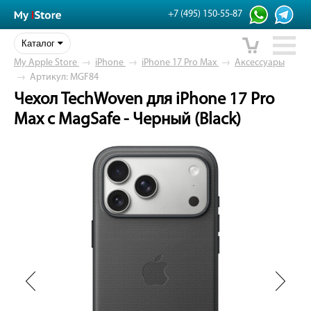
+7 (495) 150-55-87
Каталог
My Apple Store
→
iPhone
→
iPhone 17 Pro Max
→
Аксессуары
→
Артикул: MGF84
Чехол TechWoven для iPhone 17 Pro
Max с MagSafe - Черный (Black)