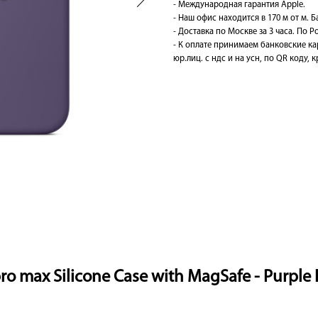
- Международная гарантия Apple.
- Наш офис находится в 170 м от м. 
- Доставка по Москве за 3 часа. По Ро
- К оплате принимаем банковские ка
юр.лиц. с ндс и на усн, по QR коду,
ro max Silicone Case with MagSafe - Purpl