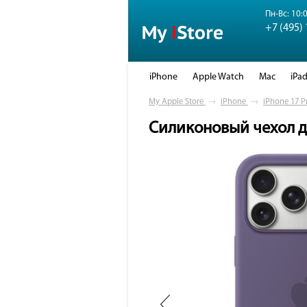
Пн-Вс: 10:0
+7 (495)
iPhone
Apple Watch
Mac
iPa
My Apple Store
→
iPhone
→
iPhone 17 P
Силиконовый чехол дл