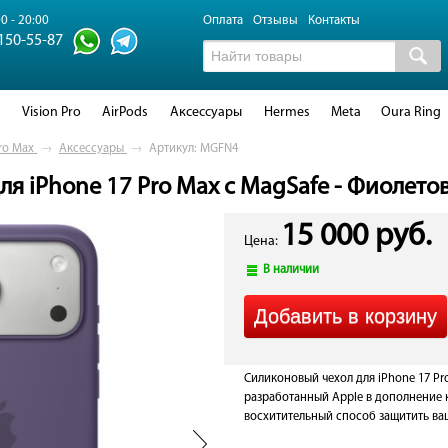
0 - 20:00
Оплата
Отзывы
Контакты
 150-55-87
d
Vision Pro
AirPods
Аксессуары
Hermes
Meta
Oura Ring
ro Max
→
Аксессуары
→
Артикул: MGFN4
я iPhone 17 Pro Max с MagSafe - Фиолетов
15 000 руб.
Цена:
В наличии
Силиконовый чехол для iPhone 17 Pr
разработанный Apple в дополнение к
восхитительный способ защитить ваш