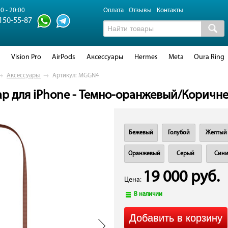
0 - 20:00
Оплата
Отзывы
Контакты
 150-55-87
d
Vision Pro
AirPods
Аксессуары
Hermes
Meta
Oura Ring
→
Аксессуары
→
Артикул: MGGN4
ap для iPhone - Темно-оранжевый/Коричне
Бежевый
Голубой
Желтый
Оранжевый
Серый
Син
19 000 руб.
Цена:
В наличии