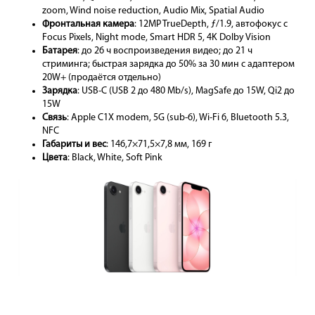
zoom, Wind noise reduction, Audio Mix, Spatial Audio
Фронтальная камера
: 12MP TrueDepth, ƒ/1.9, автофокус с
Focus Pixels, Night mode, Smart HDR 5, 4K Dolby Vision
Батарея
: до 26 ч воспроизведения видео; до 21 ч
стриминга; быстрая зарядка до 50% за 30 мин с адаптером
20W+ (продаётся отдельно)
Зарядка
: USB-C (USB 2 до 480 Mb/s), MagSafe до 15W, Qi2 до
15W
Связь
: Apple C1X modem, 5G (sub-6), Wi-Fi 6, Bluetooth 5.3,
NFC
Габариты и вес
: 146,7×71,5×7,8 мм, 169 г
Цвета
: Black, White, Soft Pink