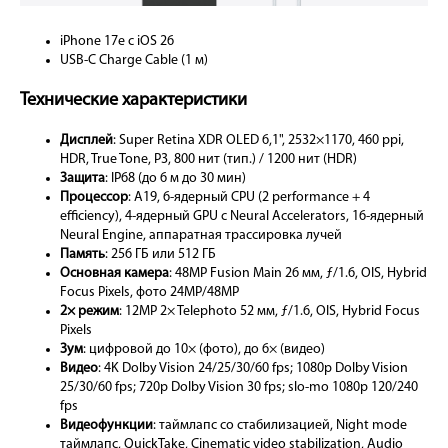
iPhone 17e с iOS 26
USB-C Charge Cable (1 м)
Технические характеристики
Дисплей
: Super Retina XDR OLED 6,1", 2532×1170, 460 ppi,
HDR, True Tone, P3, 800 нит (тип.) / 1200 нит (HDR)
Защита
: IP68 (до 6 м до 30 мин)
Процессор
: A19, 6-ядерный CPU (2 performance + 4
efficiency), 4-ядерный GPU с Neural Accelerators, 16-ядерный
Neural Engine, аппаратная трассировка лучей
Память
: 256 ГБ или 512 ГБ
Основная камера
: 48MP Fusion Main 26 мм, ƒ/1.6, OIS, Hybrid
Focus Pixels, фото 24MP/48MP
2× режим
: 12MP 2× Telephoto 52 мм, ƒ/1.6, OIS, Hybrid Focus
Pixels
Зум
: цифровой до 10× (фото), до 6× (видео)
Видео
: 4K Dolby Vision 24/25/30/60 fps; 1080p Dolby Vision
25/30/60 fps; 720p Dolby Vision 30 fps; slo-mo 1080p 120/240
fps
Видеофункции
: таймлапс со стабилизацией, Night mode
таймлапс, QuickTake, Cinematic video stabilization, Audio