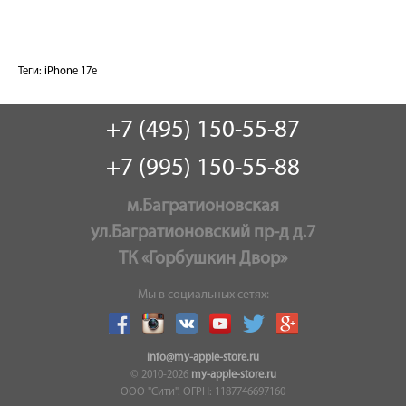
Теги:
iPhone 17e
+7 (495) 150-55-87
+7 (995) 150-55-88
м.Багратионовская
ул.Багратионовский пр-д д.7
ТК «Горбушкин Двор»
Мы в социальных сетях:
info@my-apple-store.ru
© 2010-2026
my-apple-store.ru
ООО "Сити". ОГРН: 1187746697160