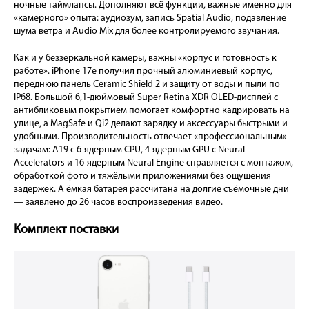
ночные таймлапсы. Дополняют всё функции, важные именно для
«камерного» опыта: аудиозум, запись Spatial Audio, подавление
шума ветра и Audio Mix для более контролируемого звучания.
Как и у беззеркальной камеры, важны «корпус и готовность к
работе». iPhone 17e получил прочный алюминиевый корпус,
переднюю панель Ceramic Shield 2 и защиту от воды и пыли по
IP68. Большой 6,1-дюймовый Super Retina XDR OLED-дисплей с
антибликовым покрытием помогает комфортно кадрировать на
улице, а MagSafe и Qi2 делают зарядку и аксессуары быстрыми и
удобными. Производительность отвечает «профессиональным»
задачам: A19 с 6-ядерным CPU, 4-ядерным GPU с Neural
Accelerators и 16-ядерным Neural Engine справляется с монтажом,
обработкой фото и тяжёлыми приложениями без ощущения
задержек. А ёмкая батарея рассчитана на долгие съёмочные дни
— заявлено до 26 часов воспроизведения видео.
Комплект поставки