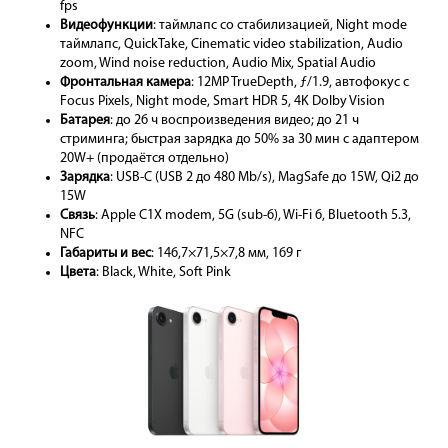
fps
Видеофункции
: таймлапс со стабилизацией, Night mode
таймлапс, QuickTake, Cinematic video stabilization, Audio
zoom, Wind noise reduction, Audio Mix, Spatial Audio
Фронтальная камера
: 12MP TrueDepth, ƒ/1.9, автофокус с
Focus Pixels, Night mode, Smart HDR 5, 4K Dolby Vision
Батарея
: до 26 ч воспроизведения видео; до 21 ч
стриминга; быстрая зарядка до 50% за 30 мин с адаптером
20W+ (продаётся отдельно)
Зарядка
: USB-C (USB 2 до 480 Mb/s), MagSafe до 15W, Qi2 до
15W
Связь
: Apple C1X modem, 5G (sub-6), Wi-Fi 6, Bluetooth 5.3,
NFC
Габариты и вес
: 146,7×71,5×7,8 мм, 169 г
Цвета
: Black, White, Soft Pink