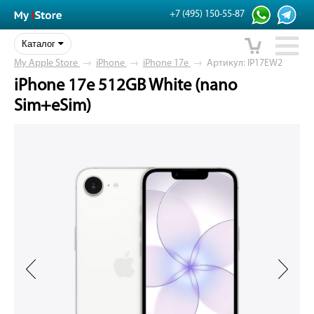
+7 (495) 150-55-87
Каталог
My Apple Store
→
iPhone
→
iPhone 17e
→
Артикул: IP17EW2
iPhone 17e 512GB White (nano
Sim+eSim)