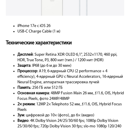
iPhone 17e с iOS 26
USB-C Charge Cable (1 м)
Технические характеристики
Дисплей
: Super Retina XDR OLED 6,1", 2532×1170, 460 ppi,
HDR, True Tone, P3, 800 нит (тип.) / 1200 нит (HDR)
Защита
: IP68 (до 6 м до 30 мин)
Процессор
: A19, 6-ядерный CPU (2 performance + 4
efficiency), 4-ядерный GPU с Neural Accelerators, 16-ядерный
Neural Engine, аппаратная трассировка лучей
Память
: 256 ГБ или 512 ГБ
Основная камера
: 48MP Fusion Main 26 мм, ƒ/1.6, OIS, Hybrid
Focus Pixels, фото 24MP/48MP
2× режим
: 12MP 2× Telephoto 52 мм, ƒ/1.6, OIS, Hybrid Focus
Pixels
Зум
: цифровой до 10× (фото), до 6× (видео)
Видео
: 4K Dolby Vision 24/25/30/60 fps; 1080p Dolby Vision
25/30/60 fps; 720p Dolby Vision 30 fps; slo-mo 1080p 120/240